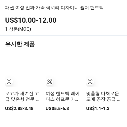
패션 여성 진짜 가죽 럭셔리 디자이너 숄더 핸드백
US$10.00-12.00
1
상품(MOQ)
유사한 제품
로고가 새겨진 고
여성 핸드백 레이
맞춤형 다채로운
급 맞춤형 전문 파
디스 하프문 가방
도매 공장 공급 내
우치 지퍼 케이스
조절 가능한 어깨
구성 있는 쇼핑용
US$2.88-3.48
US$5.5-6.8
US$1.1-1.3
여행 세면도구 투
끈 패션 숄더백 호
플라스틱 가방
명 PVC PU 가죽
보
화장품 메이크업