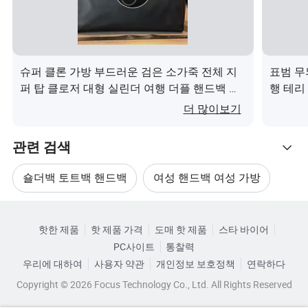
슈퍼 클론 가방 부드러운 검은 소가죽 전체 지
표범 무
퍼 탑 클로저 대형 실린더 여행 더플 핸드백 일
행 테리
상 체육관 운동 럭셔리 가방이(가) 무엇인가요?
더 많이보기
관련 검색
숄더백 토트백 핸드백
여성 핸드백 여성 가방
카테고리로 찾아보기
가죽 가방 핸드백
핸드백 토트백
핫한 제품
핫 제품 가격
도매 핫 제품
스타 바이어
PC사이트
통찰력
PU 핸드백 여성 가방
여성 핸드백 숄더백
우리에 대하여
사용자 약관
개인정보 보호정책
연락하다
Copyright © 2026 Focus Technology Co., Ltd. All Rights Reserved