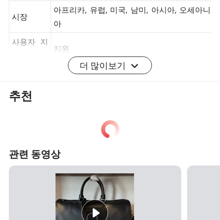
색상
화이트, 블랙, 베이지, 그레이 등
아프리카, 유럽, 미국, 남미, 아시아, 오세아니
시장
아
사용자 지
지원
더 많이보기
정
재고
네
추천
비즈니스
도매 및 소매
상세 사진
관련 동영상
공장
포장 및 배송