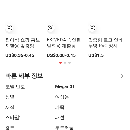
가방
접이식 쇼핑 홍보
FSC/FDA 승인된
맞춤형 로고 인쇄
재활용 맞춤형 재
일회용 재활용 가
투명 PVC 정사각
사용 쇼핑 가방 에
능 테이크아웃 포
형 화장품 메이크
US$0.36-0.45
US$0.08-0.15
US$1.5
코 선물 저장
장 패스트푸드 크
업 정리 가방
RPET 면 폴리에
라프트 종이 가방
스터 회의 행사 장
음식 배달용
바구니
빠른 세부 정보
모델 번호.:
Megan31
성별:
여성용
재질:
가죽
스타일:
패션
경도:
부드러움