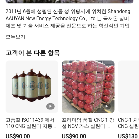
압력은 얼마입니까? A: 이상적인 작동 압력은 0.8MPa ~ 1.2MPa이
고 공칭 작동 압력은 1.59MPa입니다. Q: 제품의 보증은 무엇입니
2011년 6월에 설립된 산둥 성 위팡시에 위치한 Shandong
까? A: 장비 진공에 대𝕜 보증은 판매일로부터 3년입니다. 모든 구성
AAUYAN New Energy Technology Co., Ltd.는 극저온 장비
요소는 구입일로부터 원 소유주까지 재료 또는 제조상의 결𝕨에 대𝕜
제조 및 기술 서비스 제공을 전문으로 하는 혁신적인 기업
제𝕜적인 1년 제조업체 보증과 𝕨께 제공됩니다. Q: 어떤 거래 조건을
입니다. 주요 제품은 산업 용접 절연 실린더, 차량 지능형
모두보기
계약서에 적용𝕠 수 있습니까? A: EXW, FOB, CIF는 우리가 사용𝕘는
LNG 실린더, 소규모 LNG 공급 시스템, 생물학적 액체 질소
탱크입니다. AUYAN은 중국 에너지 산업의 선두 주자이다.
일반적인 용어입니다. Q: 어떤 결제 방법이 있습니까? A: T/T, L/C 및
고객이 본 다른 항목
Paypal이 지원됩니다.
현재 AUYAN
은 B4(차량 LNG 실린더)와 GC2 압력 용기(파이프) 설계, 제
조 및 중국 품질 관리 총감독검역 및 검역 인증서를 받았습
니다. 전략적 비전을 가지고, AUYAN은 첨단 기술을 도입하
고 학습하여 연구 및 AMP를 지속적으로 늘리고 있으며, 특
히 제품의 가볍고 지능적인 고압 수소 및 CNG 공급 시스템
의 방향에 대한 시장 수요를 충족하기 위한 개발 투자를 진
행하고 있습니다. 지금까지 AUYAN은 13개의 국가 공공 시
고품질 ISO11439 에서
프리미엄 품질 CNG 1 강
CNG-1
설 모델 특허를 취득했고 100여 개의 명예 상을 수상했으며
110 CNG 실린더 자동차
철 NGV 가스 실린더 차
CNG 실린
2016년에 혁신적인 모델 기업과 첨단 기술 기업으로 선정
용
량용
CNG 실린
되었습니다.
US$90.00
US$90.00
US$130.
55L 남미