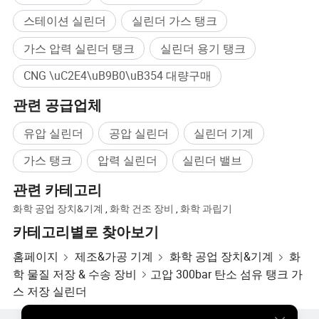
스테이션 실린더
실린더 가스 탱크
가스 압력 실린더 탱크
실린더 용기 탱크
CNG \uC2E4\uB9B0\uB354 대량구매
관련 공급업체
유압 실린더
공압 실린더
실린더 기계
가스 탱크
압력 실린더
실린더 밸브
관련 카테고리
화학 공업 장치&기계
,
화학 건조 장비
,
화학 과립기
카테고리별로 찾아보기
홈페이지
제조&가공 기계
화학 공업 장치&기계
화
학 물질 저장 & 수송 장비
고압 300bar 탄소 섬유 탱크 가
스 저장 실린더