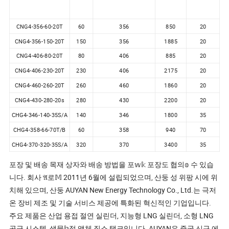
CNG4-356-60-20T
60
356
850
20
CNG4-356-150-20T
150
356
1885
20
CNG4-406-80-20T
80
406
885
20
CNG4-406-230-20T
230
406
2175
20
CNG4-460-260-20T
260
460
1860
20
CNG4-430-280-20s
280
430
2200
20
CHG4-346-140-35S/A
140
346
1800
35
CHG4-358-66-70T/B
60
358
940
70
CHG4-370-320-35S/A
320
370
3400
35
포장 및 배송 목재 상자와 배송 방법을 포𝕨𝕜 포장도 협의𝕠 수 있습
니다. 회사 𝔄로𝕄 2011년 6월에 설립되었으며, 산둥 성 위팡 시에 위
치해 있으며, 산둥 AUYAN New Energy Technology Co., Ltd.는 극저
온 장비 제조 및 기술 서비스 제공에 특화된 혁신적인 기업입니다.
주요 제품은 산업 용접 절연 실린더, 지능형 LNG 실린더, 소형 LNG
공급 시스템, 생물𝕙적 액체 질소 탱크입니다. AUYAN은 중국 신규 에