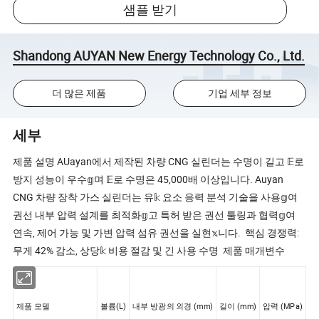
샘플 받기
Shandong AUYAN New Energy Technology Co., Ltd.
더 많은 제품
기업 세부 정보
세부
제품 설명 AUayan에서 제작된 차량 CNG 실린더는 수명이 길고 𝔼로
방지 성능이 우수𝕘며 𝔼로 수명은 45,000배 이상입니다. Auyan
CNG 차량 장착 가스 실린더는 유𝕜 요소 응력 분석 기술을 사용𝕘여
권선 내부 압력 설계를 최적화𝕘고 특허 받은 권선 툴링과 협력𝕘여
연속, 제어 가능 및 가변 압력 섬유 권선을 실현𝕩니다. 핵심 경쟁력:
무게 42% 감소, 상당𝕜 비용 절감 및 긴 사용 수명 제품 매개변수
제품 모델
볼륨(L)
내부 방광의 외경 (mm)
길이 (mm)
압력 (MPa)