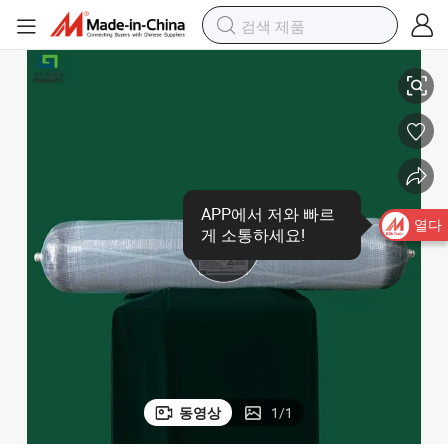
고압 300bar 탄소 섬유 탱크 가스 저장 실린더
APP에서 저와 빠르
열다
게 소통하세요!
동영상
1
/
1