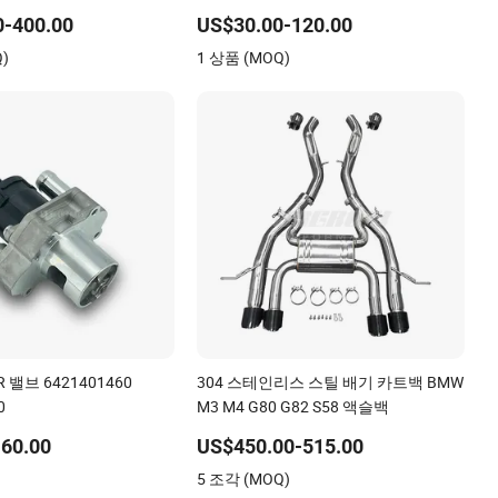
/다프/이베코 커민스 이즈
0-400.00
US$30.00-120.00
품
Q)
1 상품 (MOQ)
 밸브 6421401460
304 스테인리스 스틸 배기 카트백 BMW
0
M3 M4 G80 G82 S58 액슬백
60.00
US$450.00-515.00
)
5 조각 (MOQ)