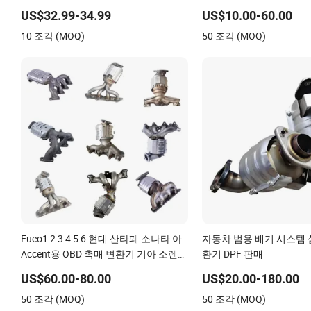
울렛 16''/17'' 길이 배기 머플러 팁 자동
품질 보증을 제공합니다
US$32.99-34.99
US$10.00-60.00
차 트럭 개조용
10 조각 (MOQ)
50 조각 (MOQ)
Eueo1 2 3 4 5 6 현대 산타페 소나타 아
자동차 범용 배기 시스템 
Accent용 OBD 촉매 변환기 기아 소렌토
환기 DPF 판매
스포티지 IX25 IX35 IX45 투싼
US$60.00-80.00
US$20.00-180.00
50 조각 (MOQ)
50 조각 (MOQ)