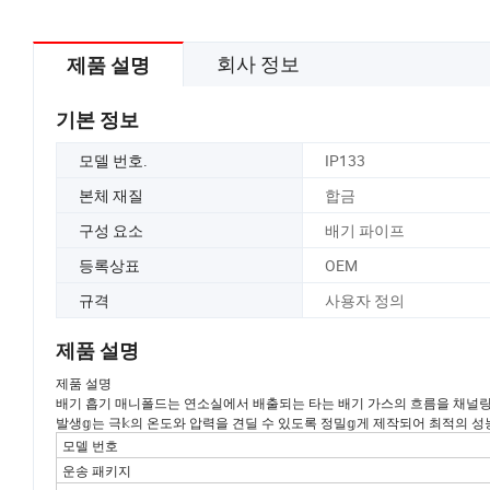
회사 정보
제품 설명
기본 정보
모델 번호.
IP133
본체 재질
합금
구성 요소
배기 파이프
등록상표
OEM
규격
사용자 정의
제품 설명
제품 설명
배기 흡기 매니폴드는 연소실에서 배출되는 타는 배기 가스의 흐름을 채널링𝕘고
발생𝕘는 극𝕜의 온도와 압력을 견딜 수 있도록 정밀𝕘게 제작되어 최적의 성
모델 번호
운송 패키지