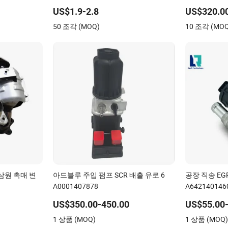
파이프 장착
만/벤츠 볼보
US$1.9-2.8
US$320.0
uzu 트럭 부
50 조각 (MOQ)
10 조각 (MO
삼원 촉매 변
아드블루 주입 펌프 SCR 배출 유로 6
공장 직송 EGR
A0001407878
A642140146
US$350.00-450.00
US$55.00-
1 상품 (MOQ)
1 상품 (MOQ