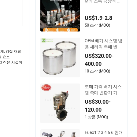
M의 스톡 공장 배기
시스템 스테인리스
스틸 배기 유연한 파
US$1.9-2.8
이프 장착
50 조각 (MOQ)
OEM 배기 시스템 범
용 세라믹 촉매 변환
 설계, 강철 재료
기 디젤 미립자 필터
US$320.00-
석 요소
DPF 스카니아/만/벤
크고 작은 시설이
400.00
츠 볼보/다프/이베
코 커민스 이즈uzu
10 조각 (MOQ)
트럭 부품
도매 가격 배기 시스
템 촉매 변환기 기아
K5 1.6t
US$30.00-
120.00
1 상품 (MOQ)
Eueo1 2 3 4 5 6 현대