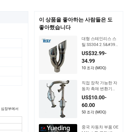
이 상품을 좋아하는 사람들은 도
좋아했습니다
대형 스테인리스 스
틸 SS304 2.5&#39;
&#39;/3&#39;&#3
US$32.99-
9;/4&#39;&#39;/5&
34.99
#39;&#39; 인렛 4&#
39;&#39;/5&#39;&#
10 조각 (MOQ)
39;/6&#39;&#39;/7
&#39;&#39;/8&#39;
직접 장착 가능한 자
&#39; 듀얼 아울렛 1
동차 촉매 변환기를
6&#39;&#39;/17&#
판매하여 엔진 경고
US$10.00-
39;&#39; 길이 배기
등 문제를 해결하고
머플러 팁 자동차 트
60.00
품질 보증을 제공합
의 심장부에서
럭 개조용
니다
50 조각 (MOQ)
중국 자동차 부품 OE