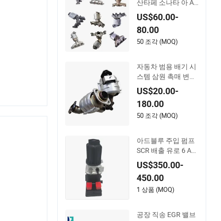
산타페 소나타 아 Ac
cent용 OBD 촉매 변
US$60.00-
환기 기아 소렌토 스
80.00
포티지 IX25 IX35 IX
45 투싼
50 조각 (MOQ)
자동차 범용 배기 시
스템 삼원 촉매 변환
기 DPF 판매
US$20.00-
180.00
50 조각 (MOQ)
아드블루 주입 펌프
SCR 배출 유로 6 A0
001407878
US$350.00-
450.00
1 상품 (MOQ)
공장 직송 EGR 밸브