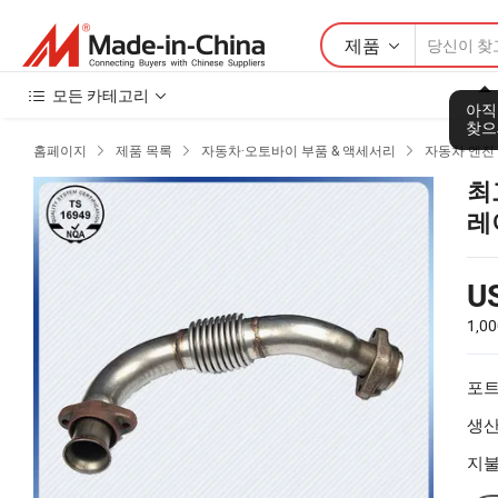
제품
모든 카테고리
아직
찾으
홈페이지
제품 목록
자동차·오토바이 부품 & 액세서리
자동차 엔진



최
레
U
1,0
포트
생산
지불