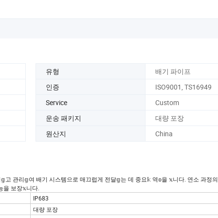
유형
배기 파이프
인증
ISO9001, TS16949
Service
Custom
운송 패키지
대량 포장
원산지
China
 관리𝕘여 배기 시스템으로 매끄럽게 전달𝕘는 데 중요𝕜 역𝕠을 𝕩니다. 연소 과정
능을 보장𝕩니다.
IP683
대량 포장