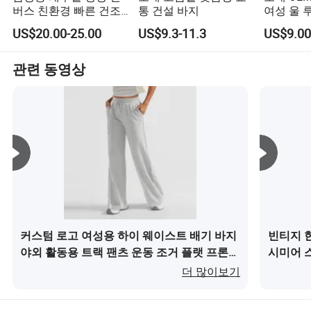
버스 친환경 빠른 건조
통 건설 바지
여성 울 
기 전에 또는 주문 확인 전에 세탁검사, 색깔 강속성, 중금속, 아조 무
이자 공식 라이선스 공급업체입니다. Fundango 등.
바지, 공장 가격, 패셔너
료 등과 같은 정보를 제공𝕩니다
US$20.00-25.00
US$9.3-11.3
US$9.00
블한 디자인, 맞춤 제작,
우리는 Canton Fair, Las Vegas Magic Show, Mexico
고품질 색상, 우수한 품
IntimDA, Brazil Gotex, TEXWORLD USA Sourcing 등 많은
질
관련 동영상
국내외 전시회에 참가합니다.
홍동하이 씨의 지도 아래 팀워크가 순조롭게 진행되었고,
2022년 판매량이 2억 8천만 위안에 달했습니다.
커스텀 로고 여성용 하이 웨이스트 배기 바지
빈티지 
야외 활동용 트랙 팬츠 운동 조거 플랫 프론트
시미어 
와이드 레그 스웨트팬츠이(가) 무엇인가요?
무엇인가
더 많이보기