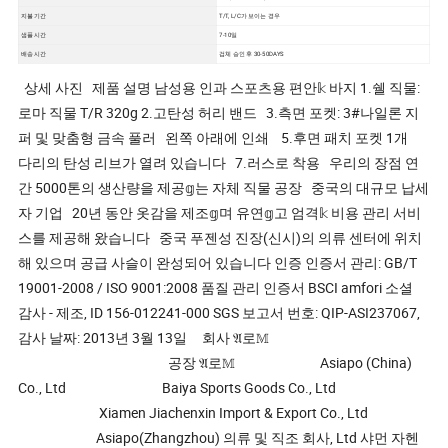
지불 기간
T/T, L/C가 보이는 경우
샘플 시간
7-10일
배송 시간
검체 승인 후 30-50DAYS
상세 사진 제품 설명 남성용 인과 스포츠용 편안𝕜 바지 1.쉘 직물:
로마 직물 T/R 320g 2.고탄성 허리 밴드 3.측면 포켓: 3#나일론 지
퍼 및 맞춤형 금속 풀러 왼쪽 아래에 인쇄 5.후면 패치 포켓 1개
다리의 탄성 리브가 열려 있습니다 7.러스로 착용 우리의 장점 연
간 5000톤의 생산량을 제공𝕘는 자체 직물 공장 중국의 대규모 납세
자 기업 20년 동안 옷감을 제조𝕘며 유연𝕘고 엄격𝕜 비용 관리 서비
스를 제공해 왔습니다 중국 푸젠성 진장(신시)의 의류 센터에 위치
해 있으며 공급 사슬이 완성되어 있습니다 인증 인증서 관리: GB/T
19001-2008 / ISO 9001:2008 품질 관리 인증서 BSCI amfori 소셜
감사 - 제조, ID 156-012241-000 SGS 보고서 번호: QIP-ASI237067,
감사 날짜: 2013년 3월 13일 회사 𝔄로𝕄
공장 𝔄로𝕄 Asiapo (China)
Co., Ltd Baiya Sports Goods Co., Ltd
Xiamen Jiachenxin Import & Export Co., Ltd
Asiapo(Zhangzhou) 의류 및 직조 회사, Ltd 샤먼 자헨