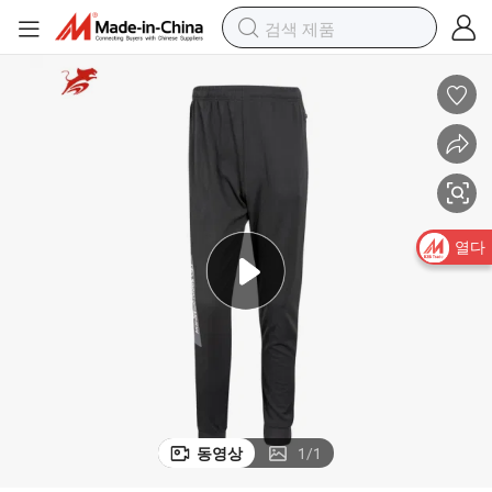
 웨이스트 롱 팬츠
아시아포 중국 공장 여성 러닝 조깅 신체 요가 땀 바지 캐주얼 액티브 하이
열다
동영상
1
/
1