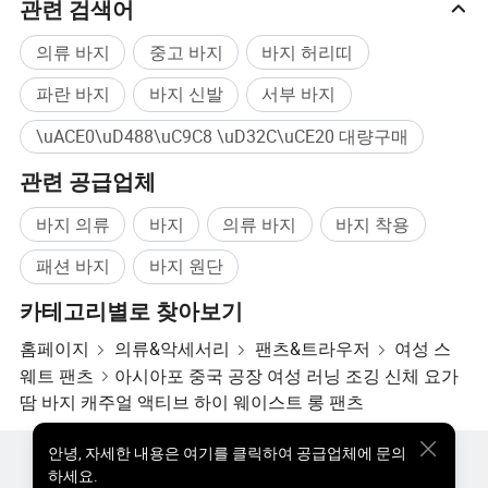
관련 검색어
의류 바지
중고 바지
바지 허리띠
파란 바지
바지 신발
서부 바지
\uACE0\uD488\uC9C8 \uD32C\uCE20 대량구매
관련 공급업체
바지 의류
바지
의류 바지
바지 착용
패션 바지
바지 원단
카테고리별로 찾아보기
홈페이지
의류&악세서리
팬츠&트라우저
여성 스
웨트 팬츠
아시아포 중국 공장 여성 러닝 조깅 신체 요가
땀 바지 캐주얼 액티브 하이 웨이스트 롱 팬츠
안녕
,
자세한 내용은 여기를 클릭하여 공급업체에 문의
핫한 제품
핫 제품 가격
도매 핫 제품
스타 바이어
하세요.