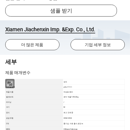
샘플 받기
Xiamen Jiachenxin Imp. &Exp. Co., Ltd.
더 많은 제품
기업 세부 정보
세부
제품 매개변수
연령 그룹
성인
스타일 번호
y2b-17111
제품 이름
여성용 팬츠
쉘 패브릭
로마 직물 T/R320g
라이닝
/
크기
M
장식
로고 인쇄 중
공급 유형
ODM OEM
𝔼처
통기성, 수분 흡수, 편안𝕨
MOQ
200pcs/Colorway