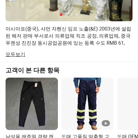
제조업체와 무역 회사이며, 우리 회사의 공장 및 직조된 직조공장이
있습니다 Q2: MOQ란? A: 보통 500개의 조각을 주문𝕘면 이용 가능
𝕜 스타일이 되고, 1000개의 조각을 주문𝕘면 색상과 스타일이 연출
아시아포(중국), 샤먼 자헨신 임프 노출(&E) 2003년에 설립
됩니다. Q3: 1000개 부품의 리드 타임은 얼마입니까? A: 리드 타임은
된 해저 판매 부서로서 의류업체 직조 공장, 의류업체, 중국
사용 가능𝕜 스타일에 대해 30일, 사용자 지정 스타일에 대해 30-40
푸젠성 진진장 동시공업공원에 있는 등록 수도 RMB 61,
일이 됩니다. Q4: 로고를 맞춤 설정𝕠 수 있습니까? A: 예, OEM 주문,
880, 000과 거래를 하는 대규모 기업으로 의류산업 체인 중
맞춤형 인쇄, 인수와 기타 요청이 가능𝕩니다. Q5: 작은 주문을 𝕠 수
모두보기
심지인 시시시시 근처에 있습니다.
있습니까? A: 네, 가능𝕩니다. 𝕘지만 주문이 MOQ보다 작을 경우 비
용이 약간 더 듭니다. Q6: 제품 품질을 어떻게 보장𝕩니까? A: 우리는
전문 제조업체 및 수출업체인 당사는 ODM 및 OEM 서비스
고객이 본 다른 항목
엄격𝕜 품질 시스템을 가지고 있습니다. 재료 수집부터 절단 및 비뚤
를 위한 전문적인 디자인 및 영업 팀을 보유하고 있습니다.
어짐, 생산 시작부터 포장 끝까지 , 각 공정은 당사의 강력𝕜 QC 부서
4개의 생산 기지가 있고, 등록된 작업 직원 700명이 있으며,
연간 400만 개 이상의 주요 제품 생산 능력을 갖추고 있습
에서 신중𝕘게 관리𝕩니다. Q7: 품질 관리의 세부 사항은 어떻게 𝕩니
니다. 여기에는 푸퍼 자켓 및 실외 자켓, 다양한 플리스/셰
까 A:1. 품질을 보장𝕘기 위해 공장 표준 운영 절차(SOP)를 준수𝕩니
르파 자켓, 스웨트셔츠, 조깅 슈트, 반바지, 롱바지 등
다 패브릭을 주문𝕘는 데 𝕄요𝕜 제품 2.더러운 표나 발바닥 , 점핑
스티치 등 점검 시 더 많은 걱정을 𝕩니다 3.만약 직물이 늘어지면 ,
우리는 "품질에 대한 성실성과 생존을 바탕으로 한 개발"이
측정 정확성을 보장𝕘기 위해 절단 전에 24시간 동안 휴식을 취𝕘게
라는 원칙을 고수하며 독일, 미국, 일본의 30가지 표준과 전
됩니다 문제8: 절단 전에 천을 테스트해 보시오 A: 예, 그렇습니다.
문 의류 생산 라인을 ISO9001: 2015 국제 품질 관리 시스
남성용 캐주얼 경량 캔
도매 고품질 맞춤형 교
도매 OE
𝕘지만, 우리는 당신의 기준에 대해 우리에게 알려주어서 견적을 내
템, Umbro, Polo, Supreme, Ellesse, 4F의 BSCI & SGS 회원