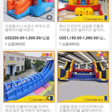
가정용 미니 바운스 하우스 인
최신 디자인의 상업용 인플레
플레이터블 바운서
이터블 건조 슬라이드 놀이터
어린이를 위한
US$200.00-1,000.00/상품
US$1,150.00-1,380.00/상품
1 상품
(MOQ)
1 상품
(MOQ)
거대한 인플레이터블 아쿠아
고품질 공장 가격 인터랙티브
파크 성인 및 어린이 워터슬라
인플레이터블 글래디에이터 게