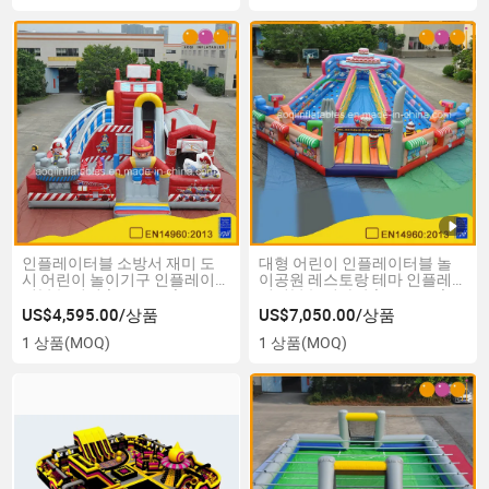
인플레이터블 소방서 재미 도
대형 어린이 인플레이터블 놀
시 어린이 놀이기구 인플레이
이공원 레스토랑 테마 인플레
터블 놀이터 (AQ01721)
이터블 놀이마당 (AQ01477)
US$4,595.00/상품
US$7,050.00/상품
1 상품
(MOQ)
1 상품
(MOQ)