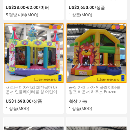
이드 (AQ1064)
임 인플레이터블 전투 게임
(AQ1760-2)
US$38.00-62.00/미터
US$2,650.00/상품
5 평방 미터
(MOQ)
1 상품
(MOQ)
새로운 디자인의 회전목마 바
공장 가격 사자 인플레이터블
운서 인플레이터블 성 어린이
점프 바운서 하우스 Frozen 바
용 (AQ01476)
운서 (AQ13231-1)
US$1,690.00/상품
협상 가능
1 상품
(MOQ)
1 상품
(MOQ)