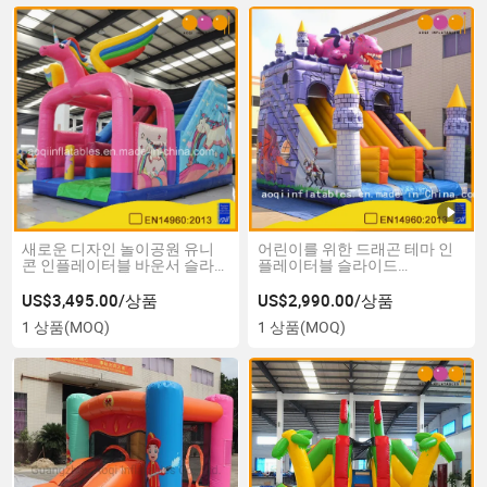
새로운 디자인 놀이공원 유니
어린이를 위한 드래곤 테마 인
콘 인플레이터블 바운서 슬라
플레이터블 슬라이드
이드 (AQ01857)
(AQ01264-1)
US$3,495.00/상품
US$2,990.00/상품
1 상품
(MOQ)
1 상품
(MOQ)