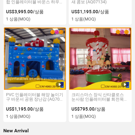
합 인플레이터블 바운스 하우
새 콤보 (AQ07134)
스
US$3,995.00/상품
US$1,195.00/상품
1 상품
(MOQ)
1 상품
(MOQ)
PVC 인플레이터블 해양 놀이기
크리스마스 장식 산타클로스
구 바운서 공원 장난감 (AQ708-
눈사람 인플레이터블 회전목마
4)
(AQ57122)
US$1,195.00/상품
US$795.00/상품
1 상품
(MOQ)
1 상품
(MOQ)
New Arrival