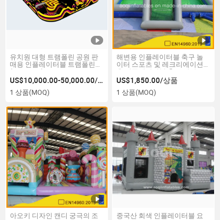
유치원 대형 트램폴린 공원 판
해변용 인플레이터블 축구 놀
매용 인플레이터블 트램폴린
이터 스포츠 및 레크리에이션
(AQ01908)
용 인플레이터블 축구 게임
(AQ1810-8)
US$10,000.00-50,000.00/상품
US$1,850.00/상품
1 상품
(MOQ)
1 상품
(MOQ)
아오키 디자인 캔디 궁극의 조
중국산 회색 인플레이터블 요