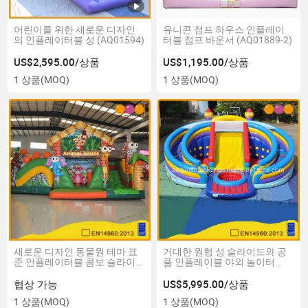
어린이를 위한 새로운 디자인
유니콘 점프 하우스 인플레이
의 인플레이터블 성 (AQ01594)
터블 점프 바운서 (AQ01889-2)
US$2,595.00/상품
US$1,195.00/상품
1 상품
(MOQ)
1 상품
(MOQ)
새로운 디자인 동물원 테마 표
거대한 원형 성 슬라이드와 공
준 인플레이터블 콤보 슬라이
풀 인플레이블 야외 놀이터
드 포함 (AQ01709-1)
(AQ01167)
협상 가능
US$5,995.00/상품
1 상품
(MOQ)
1 상품
(MOQ)