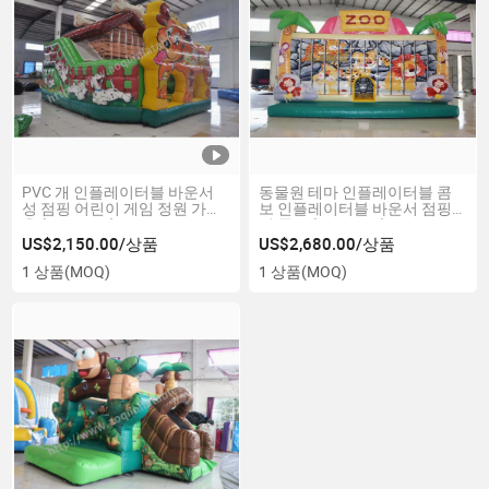
PVC 개 인플레이터블 바운서
동물원 테마 인플레이터블 콤
성 점핑 어린이 게임 정원 가정
보 인플레이터블 바운서 점핑
용 (AQ01711)
성 콤보 (AQ01632)
US$2,150.00/상품
US$2,680.00/상품
1 상품
(MOQ)
1 상품
(MOQ)