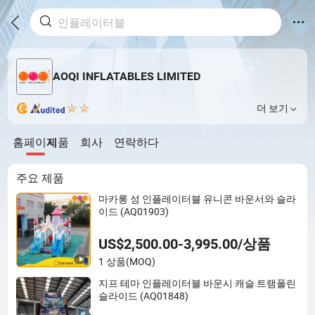
AOQI INFLATABLES LIMITED
더 보기
홈페이지
제품
회사
연락하다
주요 제품
마카롱 성 인플레이터블 유니콘 바운서와 슬라
이드 (AQ01903)
US$2,500.00-3,995.00/상품
1 상품
(MOQ)
지프 테마 인플레이터블 바운시 캐슬 트램폴린
슬라이드 (AQ01848)