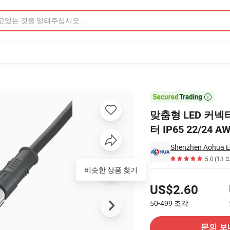
P65 22/24 AWG 전선 조인트 야외용 제품 이미지

맞춤형 LED 커넥터
터 IP65 22/24
Shenzhen Aohua El
5.0
(13 
비슷한 상품 찾기
가격
US$2.60
50-499
조각
공급 업체에 문의
문의 보