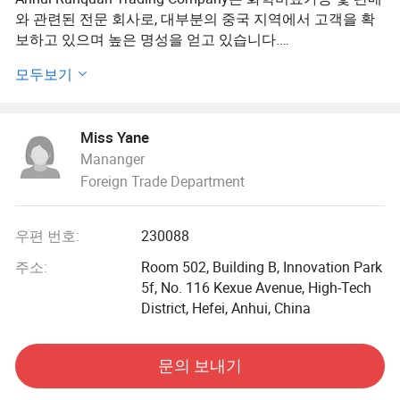
와 관련된 전문 회사로, 대부분의 중국 지역에서 고객을 확
보하고 있으며 높은 명성을 얻고 있습니다.
모두보기
또한 베트남, 태국, 인도네시아, 말레이시아, 필리핀 한국 및
일본 등 현재
Miss Yane
우리는 국제 시장을 더욱 발전시키고 화학비료의 주요 공급
Mananger
업자가 되기 위해 노력하고 있습니다. 우리는 여러 유명한
Foreign Trade Department
철제 공장과 단기적으로 협력해서 관계를 맺고 있었습니다.
황산암모늄 외에도 요소, 염화암모늄, 중탄산암모늄, 염산염
비료화, BB 비료 등의 기타 비료도 좋은 품질의 황 등.
우편 번호:
230088
더 나은 서비스를 제공하기 위해 에어 프로덕츠의 자체 공
주소:
Room 502, Building B, Innovation Park
장을 설립하여 연간 45마트의 수율을 가진 아모늄 황산 과
5f, No. 116 Kexue Avenue, High-Tech
립형 공장을 제조합니다.
District, Hefei, Anhui, China
런취안 사람들은 사회적 책임감이 높고, 사회적 복지 및 자
문의 보내기
선 단체에 열심이며, 사회적 약자 집단과 어려움에 자주 도
움을 줍니다. 예를 들어 사회취약하고 고통받는 단체를 돕