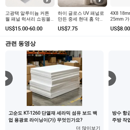
고광택 알루미늄 커튼
하이 글로스 UV 패널로
4X8 18
월 패널 럭셔리 쇼핑몰
만든 중세 현대 홈 악센
25mm 
내부 장식용
트 벽
3mm 6m
US$15.00-60.00
US$7.75
US$8.00
15mm 1
글로스 멜
수 베니어
관련 동영상
패널
고순도 KT-1260 단열재 세라믹 섬유 보드 백
방수 항균
업 용광로 라이닝이(가) 무엇인가요?
주방 작
(가) 무
더 많이보기