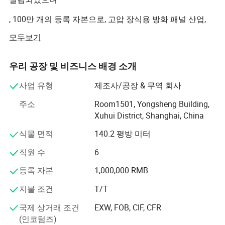
, 100만 개의 등록 자본으로, 고압 장식용 방화 패널 산업,
방화 보드의 주 판매, 화장실 분할 처리 및
모두보기
제작, A급 방화벽 패널 시스템 솔루션 및 조립형 벽 시스템,
인테리어 장식용 패널 및 판매 전문 회사입니다
우리 공장 및 비즈니스 배경 소개
. 인테리어 장식용 패널의 생산 및 판매를 전문으로 하는 회
사업 유형
제조사/공장 & 무역 회사
사입니다.
주소
Room1501, Yongsheng Building,
고압 장식용 방화 패널 업계에서 깊은 역사와 풍부한 경험
Xuhui District, Shanghai, China
을 보유하고 있으며, 또한 병원을 위한 동급 방화벽 패널 시
식물 면적
140.2 평방 미터
스템 솔루션을 제공하고 있습니다.
직원 수
6
솔루션 공급업체.
등록 자본
1,000,000 RMB
"신사의 팬더, 그리고 그의 글도 Fei입니다.
지불 조건
T/T
"Shanghai Feisuo Industry Co., Ltd.는 항상 업계의 최신 지
위로, 업계 리더인 기술 선진기업들에게 지속적으로 배우고
국제 상거래 조건
EXW, FOB, CIF, CFR
스스로 개선하여 업계 최고의 결과를 달성할 수 있도록 해
(인코텀즈)