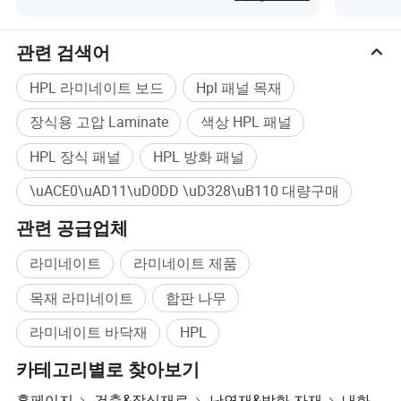
관련 검색어
HPL 라미네이트 보드
Hpl 패널 목재
장식용 고압 Laminate
색상 HPL 패널
HPL 장식 패널
HPL 방화 패널
\uACE0\uAD11\uD0DD \uD328\uB110 대량구매
관련 공급업체
라미네이트
라미네이트 제품
목재 라미네이트
합판 나무
라미네이트 바닥재
HPL
카테고리별로 찾아보기
홈페이지
건축&장식재료
난연재&방화 자재
내화