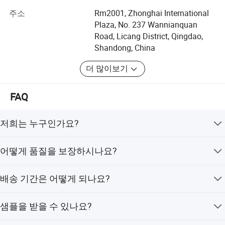
회사를 설립했습니다.
주소
Rm2001, Zhonghai International
우리 회사는 다양한 종류의 제품을 전문으로 합니다. 우리
Plaza, No. 237 Wannianquan
는 품질 우선, 서비스 우선, 지속적인 개선 및 혁신의 원칙을
Road, Licang District, Qingdao,
고수하여 고객의 관리 및 무결점, 제로 불만을 품질 목표로
Shandong, China
충족 서비스를 완벽하게 제공하기 위해 합리적인 가격에
더 많이보기
양질의 제품을 만들어 드립니다.
당사는 의료 소모품, 의료 장비, 응급 처치 키트, 치과 제품,
FAQ
의료 제품 등의 실험실 소모품 및 의료 장비를 전문적으로
포장 및 배송
공급해 드립니다. 수의학 및 애완동물 제품, 실험실 제품 등
저희는 누구인가요?
. 우리는 세계 전시회에 참가하며 MEDICA, CMEF, 아랍 건
저희는 중국 산둥성에 위치하고 있으며, 2005년부터 사업
강, IME, HOSPITALAR 및 케냐, 태국, 온두라스, 베네수엘라
어떻게 품질을 보장하시나요?
을 시작하여 아프리카(30.00%), 동남아시아(15.00%), 중동
등의 기타 전시회에 부스를 가지고 있습니다.
(20.00%), 서유럽(10.00%), 북미(10.00%) 지역에 제품을 판
대량 생산 전에 항상 샘플을 제공하고, 배송 전에 항상 최종
진심으로 협조해 줄 것을 기대합니다
매하고 있습니다. 저희 사무실에는 총 50명 정도의 직원이
배송 기간은 어떻게 되나요?
검사를 실시합니다.
있습니다.
샘플은 3-5일, 대량 생산은 1-2주 정도 소요됩니다.
샘플을 받을 수 있나요?