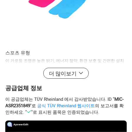
스포츠 유형
이 가로등 조명은 높은 밝기, 에너지 절약, 환경 보호 및 간편한 설치
를 특징으로 합니다. IP67의 방수 등급을 받았으며 CE 인증을 획득
더 많이보기
했습니다. 있습니다
학교, 공원, 도로, 공장, 광장, 예. 보증 기간은 3년
입니다. 또한, 고객의 요구에 맞는 다양한 스타일을 제공할 수 있습
공급업체 정보
니다.
이 공급업체는 TÜV Rheinland 에서 감사받았습니다. ID "
MIC-
사양
ASR2351849
"로
공식 TÜV Rheinland 웹사이트
의 보고서를 확
인하세요. "
"로 표시된 품목은 인증되었습니다.
OEM 서비스가
제품 이름
스포츠 유형
OEM
수락되었습니
다