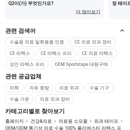
Q2이(가) 무엇인가요?
정 테이
더 많이보기
관련 검색어
인증
수술용 의료 일회용품 인증
CE 의료 외과 장비
CE 라텍스
CE 라텍스 프리
CE 의료 라텍스
성인 라텍스 프리
OEM Sportstape 대량구매
관련 공급업체
의학
자유 중량
의료 외과
수술 기구
수술 가운
의료 외과 장비
카테고리별로 찾아보기
공장
홈페이지
건강&의료
의료용 소모품
외과 테이프
OEM/ODM 통기성 의료 수술 100% 폴리에스터 라텍스 프