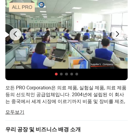
항알레르기, 환
샘플
지원 샘플
피처
기, 방수
사용자 지정 로
로고
재질
면
고 동의
스포츠 가드,
배송 시간
30일
입력합니다
스포츠 보호 장
비
모든 PRO Corporation은 의료 제품, 실험실 제품, 의료 제품
등의 선도적인 공급업체입니다. 2004년에 설립된 이 회사
는 중국에서 세계 시장에 이르기까지 비품 및 장비를 제조,
수출 및 판매하는 전문 기업입니다. 아시아, 중동, 아프리카,
모두보기
유럽, 미국, 호주 등(130개 이상의 국가 및 지역), ISO13485
및 CE용 TUV SUD의 승인 또한, 우리는 서비스를 개선하고
비즈니스를 강화할 수 있도록 모든 PRO에 기반한 여러 자
우리 공장 및 비즈니스 배경 소개