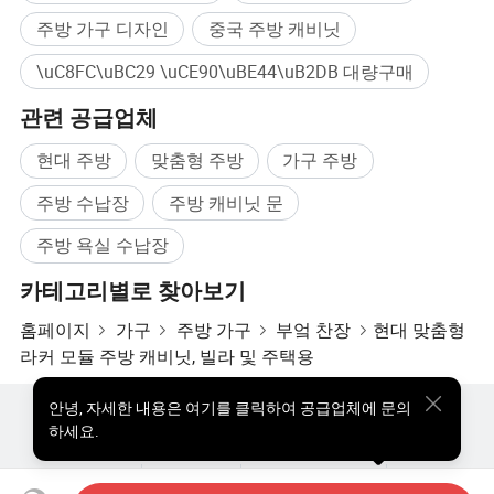
주방 가구 디자인
중국 주방 캐비닛
\uC8FC\uBC29 \uCE90\uBE44\uB2DB 대량구매
관련 공급업체
현대 주방
맞춤형 주방
가구 주방
주방 수납장
주방 캐비닛 문
주방 욕실 수납장
카테고리별로 찾아보기
홈페이지
가구
주방 가구
부엌 찬장
현대 맞춤형
라커 모듈 주방 캐비닛, 빌라 및 주택용
안녕
,
자세한 내용은 여기를 클릭하여 공급업체에 문의
핫한 제품
핫 제품 가격
도매 핫 제품
스타 바이어
하세요.
PC사이트
통찰력
우리에 대하여
사용자 약관
개인정보 보호정책
연락하다