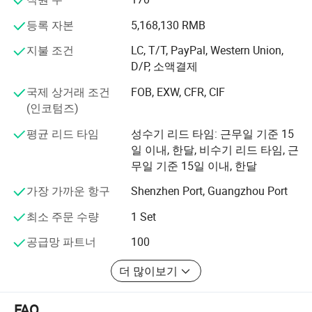
니다.
등록 자본
5,168,130 RMB
당사는 애프터세일즈 서비스의 각 링크 관리를 표준화하여
지불 조건
LC, T/T, PayPal, Western Union,
패널 맞춤형 가구 업계에서 가장 영향력 있는 브랜드가 되
D/P, 소액결제
기 위해 노력합니다.
국제 상거래 조건
FOB, EXW, CFR, CIF
(인코텀즈)
평균 리드 타임
성수기 리드 타임: 근무일 기준 15
일 이내, 한달, 비수기 리드 타임, 근
무일 기준 15일 이내, 한달
가장 가까운 항구
Shenzhen Port, Guangzhou Port
최소 주문 수량
1 Set
공급망 파트너
100
제품 매개 변수
더 많이보기
사체 물질
파티클 보드/𝕩판/MDF/OSB/HMR
사체 마감
멜라민/맞춤형
FAQ