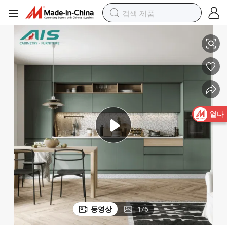
현대 맞춤형 라커 모듈 주방 캐비닛, 빌라 및 주택용
열다
동영상
1
/
6