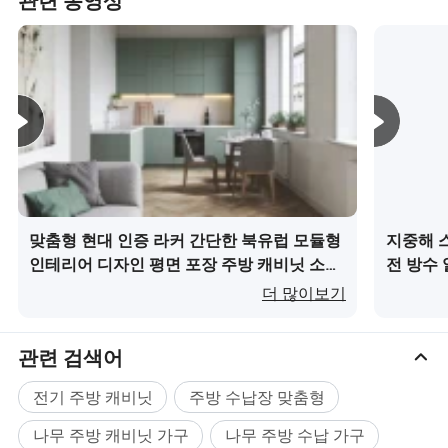
관련 동영상
다. 첫째, 안전한 배송을 위해 꼼꼼한 포장을 제공합니다.
둘째, 가구를 받으셨을 때 손상이 있는 경우, 사진과 함께
수량을 알려주시면, 해당 제품을 무료로 다시 제작해 드립
니다.
맞춤형 현대 인증 라커 간단한 북유럽 모듈형
지중해 
인테리어 디자인 평면 포장 주방 캐비닛 소형
전 방수
주방 가구이(가) 무엇인가요?
(가) 무
더 많이보기
관련 검색어
전기 주방 캐비닛
주방 수납장 맞춤형
나무 주방 캐비닛 가구
나무 주방 수납 가구