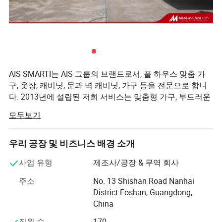
AIS SMARTI는 AIS 그룹의 브랜드로서, 풀 하우스 맞춤 가
구, 옷장, 캐비닛, 문과 벽 캐비닛, 가구 등을 전문으로 합니
다. 2013년에 설립된 저희 서비스는 맞춤형 가구, 부드러운
가구, 스마트 홈을 위한 종합 서비스 제공업체입니다. 본사
모두보기
는 중국 해외 화성의 본고장인 장멘에 위치해 있으며 장멘
에 있는 500만 평방미터 규모의 현대적인 지능형 생산 거점
도 있습니다.
우리 공장 및 비즈니스 배경 소개
AIS SMARTI는 사용자의 요구를 출발점으로 삼으며, 모든
사업 유형
제조사/공장 & 무역 회사
유형의 제품은 관련 국가 부서의 엄격한 환경 보호 테스트
주소
No. 13 Shishan Road Nanhai
를 통과함으로써 모든 고객의 건강을 보호합니다. 우리는
District Foshan, Guangdong,
디자인 철학으로 "개성, 단순성, 패션, 실용성"을, 그리고 "고
China
객을 위한 편안하고 아름다운 가정 환경"을 그 사명으로 삼
고, 지속적으로 연구 개발, 설계, 생산, 판매, 설치를 개선합
직원 수
170