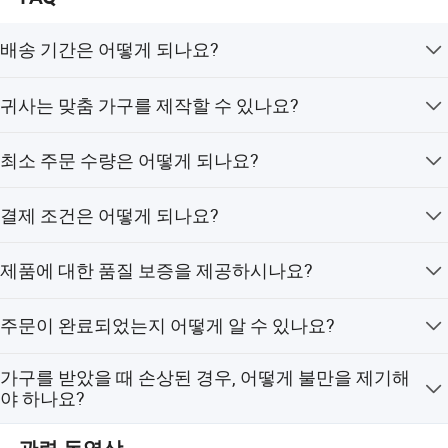
도어 소재
파티클 보드/𝕩판/MDF/OSB/HMR
도어 마감
래커/멜라민/HPL(라미네이트)/UV/PET/베니어
배송 기간은 어떻게 되나요?
Coutertop
석영/소결 석재/화강암/대리석/사용자 지정 가능
𝕘드웨어 브랜드:
흠/DTC/헤티치
침실 가구 300세트 미만의 경우, 30% 계약금 입금, 생산 도
포장
조립식 포장/플랫 패킹
귀사는 맞춤 가구를 제작할 수 있나요?
배송 시간:
보증금을 받은 후 40-60일
면 확정, 목재 색상 및 원단 또는 PU 소재 선택 후 약 30~45
보증
5년
일 후에 배송됩니다. 300세트 이상의 경우, 배송 기간은
네, 고객이 제공하는 인테리어 디자인, 도면, 사이즈에 따라
서비스
그래𝔽 디자인 / 3D 모델 디자인 / 에 대𝕜 전체 솔루션 𝔄로젝트/교차 범주 통𝕩/AutoCAD 드로잉/VR
45~60일입니다.
최소 주문 수량은 어떻게 되나요?
맞춤 가구를 제작할 수 있습니다. 재질, 원단, 색상 등은 고
액세서리
백스플래시, 서랍 바구니, 서랍 슬라이드, 수도꼭지, 손잡이 및 손잡이, 힌지, Lazy Susan 스토리지, 쌀 박스, 싱크, Toe Kick, 폐기물 용기
객의 요청에 따라 변경 가능합니다.
기본적으로 최소 주문 수량은 20세트입니다. 수량이 많을
색상
결제 조건은 어떻게 되나요?
수록 맞춤 가구의 가격이 더 저렴해집니다.
결제 조건은 다음과 같습니다. 1: 신용장 (L/C) 발행 2: T/T
제품에 대한 품질 보증을 제공하시나요?
(전신환)로 30% 계약금, 배송 전 70% 잔금 결제.
저희는 가구 품질 관리를 위한 엄격한 프로세스를 운영하
주문이 완료되었는지 어떻게 알 수 있나요?
고 있습니다. 첫째, 대량 생산 전에 샘플을 제작하여 가구의
형태와 세부 품질을 확인합니다. 둘째, 각 생산 단계마다 품
각 주문은 담당 직원이 관리하며, 매주 진행 상황 보고서를
질 검사를 실시하여 다음 단계로 진행하기에 적합한지 확
가구를 받았을 때 손상된 경우, 어떻게 불만을 제기해
제공하여 고객님께서 생산 과정을 확인하실 수 있도록 합
인합니다. 마지막으로, 포장 전에 모든 제품에 대해 100%
야 하나요?
니다.
검사를 실시하여 가구의 결함 여부를 확인합니다.
저희는 12년의 경험을 가진 호텔 가구 전문 공급업체입니