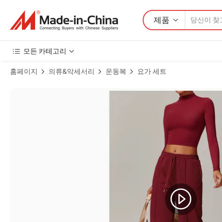
제품
모든 카테고리
홈페이지
의류&악세서리
운동복
요가 세트
여성 와이드 레그 스웨트팬츠 긴 소매 셔츠 후드티 피트니스 편안한 레