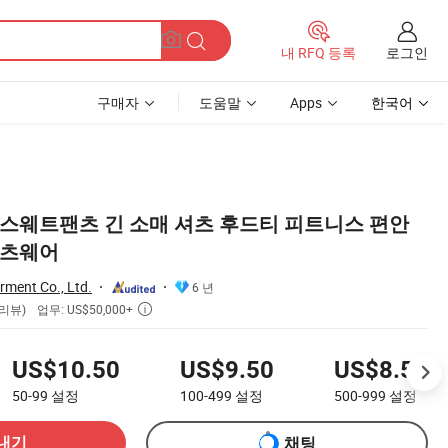
로그인
내 RFQ 등록
구매자
도움말
Apps
한국어
 스웨트팬츠 긴 소매 셔츠 후드티 피트니스 편안
포츠웨어
ment Co., Ltd.
6 년
업무: US$50,000+
 리뷰)

US$10.50
US$9.50
US$8.50
50-99
설정
100-499
설정
500-999
설정
내기
채팅