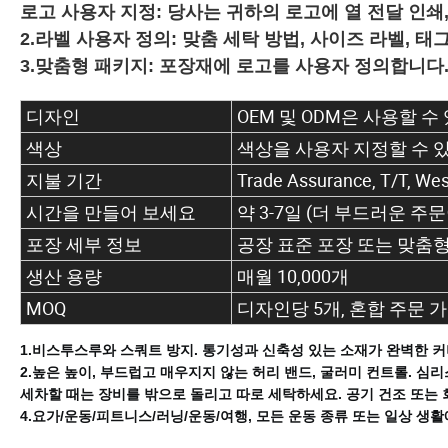
로고 사용자 지정: 당사는 귀하의 로고에 열 전달 인쇄
2.라벨 사용자 정의: 맞춤 세탁 방법, 사이즈 라벨, 태
3.맞춤형 패키지: 포장재에 로고를 사용자 정의합니다
디자인
OEM 및 ODM은 사용할 
색상
색상을 사용자 지정할 수
지불 기간
Trade Assurance, T/T,
시간을 만들어 보세요
약 3-7일 (더 부드러운 
포장 세부 정보
공장 표준 포장 또는 맞춤형
생산 용량
매월 10,000개
MOQ
디자인당 5개, 혼합 주문 
1.
비스투스루와 스쿼트 방지.
통기성과 신축성 있는 소재가 완벽한 
2.높은 높이, 부드럽고 매우지지 않는 허리 밴드, 굴러미 컨트롤.
심리
세차할 때는 장비를 밖으로 돌리고
따로 세탁하세요.
공기 건조 또는 
4.요가/운동/피트니스/러닝/운동/여행, 모든 운동 종류 또는 일상 생