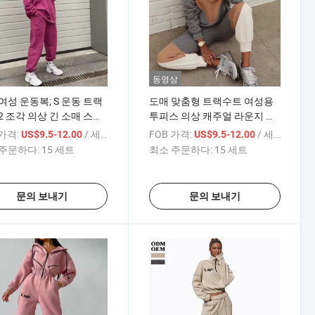
동영상
여성 운동복; S 운동 트랙
도매 맞춤형 트랙수트 여성용
2 조각 의상 긴 소매 스웻
투피스 의상 캐주얼 라운지 세
조거 팬츠 세트
트 가을 의상 스웨트셔츠와 스
 가격:
/ 세트
FOB 가격:
/ 세트
US$9.5-12.00
US$9.5-12.00
웨트팬츠 운동복
주문하다:
15 세트
최소 주문하다:
15 세트
문의 보내기
문의 보내기