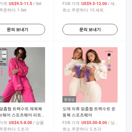
트 운동 루즈 팬츠 스퀘어
육관 의류 운동용 요가 세트
 가격:
/ Set
FOB 가격:
/ 세트
US$9.5-11.5
US$9.5-12.00
푸시업 탱크탑 체육관 웨
주문하다:
1 Set
최소 주문하다:
15 세트
문의 보내기
문의 보내기
상
동영상
 맞춤형 트랙수트 체육복
도매 의류 맞춤형 트랙수트 운
브웨어 스포츠웨어 피트
동복 스포츠웨어
어 도매 기본 후드티 조
 가격:
/ 상품
FOB 가격:
/ 상품
US$4.5-8.00
US$5.00-8.00
트 의류 OEM 및 ODM
주문하다:
5 조각
최소 주문하다:
5 조각