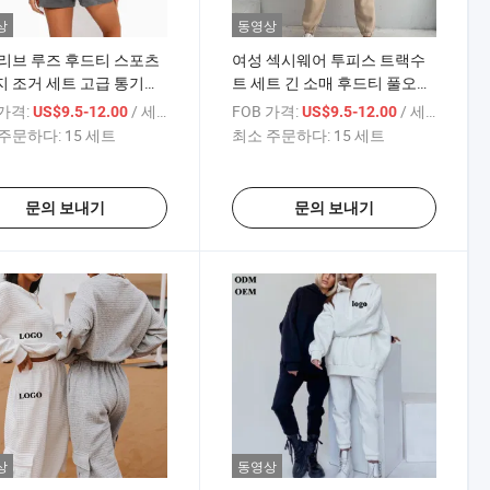
상
동영상
리브 루즈 후드티 스포츠
여성 섹시웨어 투피스 트랙수
 조거 세트 고급 통기성
트 세트 긴 소매 후드티 풀오버
두 가지 색상 스포츠웨어
와 스웨트팬츠 조거 운동 세트
 가격:
/ 세트
FOB 가격:
/ 세트
US$9.5-12.00
US$9.5-12.00
용
주문하다:
15 세트
최소 주문하다:
15 세트
문의 보내기
문의 보내기
상
동영상