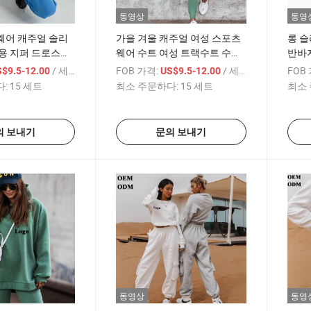
동영상
동영
웨어 캐주얼 솔리
가을 겨울 캐주얼 여성 스포츠
롱 슬
용 지퍼 드로스트
웨어 수트 여성 트랙수트 수트
반바지
후드티 스웨트셔츠
후드 조거 팬츠 여성 투피스 세
원단 
/ 세트
FOB 가격:
/ 세트
FOB
$9.5-12.00
US$9.5-12.00
패션 점프수트 트랙
트
여성
:
15 세트
최소 주문하다:
15 세트
최소 
의 보내기
문의 보내기
동영상
동영