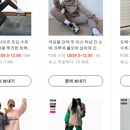
사이즈 조깅 수트
여성용 단색 두 피스 의상 긴 소
도매 
용 루즈한 트랙
매 크루넥 풀오버 상의와 긴 바
수트 
거스 팬츠 엘라스
지 스웨트수트 트랙수트
수트 
/ Set
FOB 가격:
/ 세트
FOB
$9.5-12.00
US$9.5-12.00
:
1 Set
최소 주문하다:
15 세트
최소 
의 보내기
문의 보내기