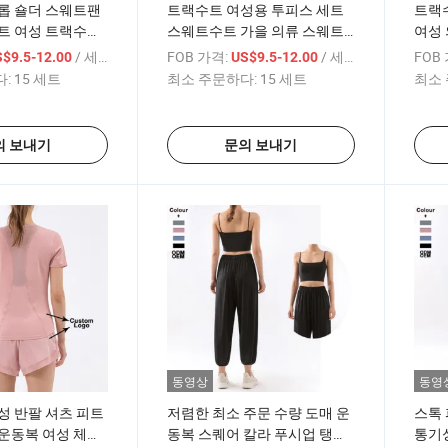
롭 숄더 스웨트팬
트랙수트 여성용 투피스 세트
트랙
트 여성 트랙수트
스웨트수트 가을 의류 스웨트
여성 
티 바지 세트
셔츠 상의와 바지 조깅 수트 여
셔츠
/ 세트
FOB 가격:
/ 세트
FOB
$9.5-12.00
US$9.5-12.00
성 여가 복장
202
:
15 세트
최소 주문하다:
15 세트
최소 
의 보내기
문의 보내기
동영상
동영
성 반팔 셔츠 피트
저렴한 최소 주문 수량 도매 운
스톡
운동복 여성 체육
동복 스퀘어 칼라 푸시업 탱크
통기성