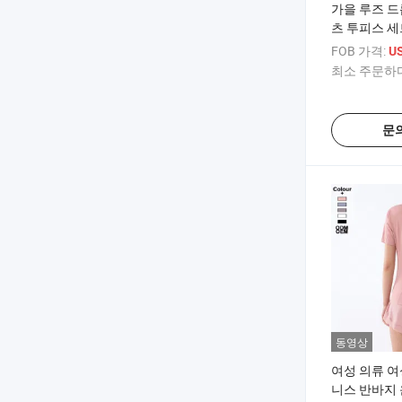
가을 루즈 드
츠 투피스 세
수트 긴 후드
FOB 가격:
US
최소 주문하다
문
동영상
여성 의류 여
니스 반바지 