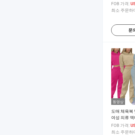
관 의류 요가
FOB 가격:
US
최소 주문하다
문
동영상
도매 체육복
여성 의류 
세트 조깅 수
FOB 가격:
US
최소 주문하다