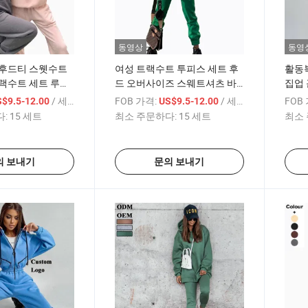
동영상
동영
 후드티 스웻수트
여성 트랙수트 투피스 세트 후
활동복
랙수트 세트 루즈
드 오버사이즈 스웨트셔츠 바
집업 
용감 긴 소매 후드
지 단색 후디 수트 봄 가을 캐주
는 연
/ 세트
FOB 가격:
/ 세트
FOB
$9.5-12.00
US$9.5-12.00
사이드 포켓 포함
얼 의상
프수
:
15 세트
최소 주문하다:
15 세트
최소 
의 보내기
문의 보내기