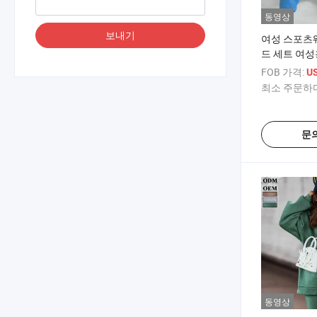
동영상
보내기
여성 스포츠
드 세트 여성
링 따뜻한 
FOB 가격:
US
와 긴 바지 
최소 주문하다
수트 여성용
문
동영상