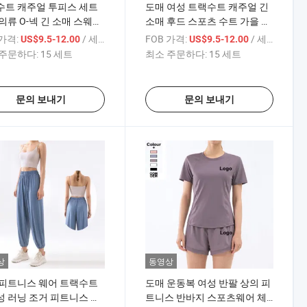
수트 캐주얼 투피스 세트
도매 여성 트랙수트 캐주얼 긴
의류 O-넥 긴 소매 스웨트
소매 후드 스포츠 수트 가을 따
와 스웨트팬츠 매칭 가을
뜻한 후드 티셔츠와 긴 바지 두
 가격:
/ 세트
FOB 가격:
/ 세트
US$9.5-12.00
US$9.5-12.00
2 피트니스 웨어 포켓 포함
피스 세트
주문하다:
15 세트
최소 주문하다:
15 세트
문의 보내기
문의 보내기
상
동영상
 피트니스 웨어 트랙수트
도매 운동복 여성 반팔 상의 피
 러닝 조거 피트니스 요
트니스 반바지 스포츠웨어 체