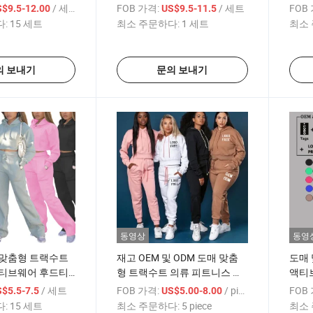
 스포츠 세트
탑 체육관 착용 통기성 러닝 조
가 세
/ 세트
FOB 가격:
/ 세트
FOB
$9.5-12.00
US$9.5-11.5
거 피트니스 요가 세트 액티브
칼라 
:
15 세트
최소 주문하다:
1 세트
최소 
웨어
어
의 보내기
문의 보내기
동영상
동영
 맞춤형 트랙수트
재고 OEM 및 ODM 도매 맞춤
도매
액티브웨어 후드티
형 트랙수트 의류 피트니스 체
액티
트
육관 복장 여성 스포츠웨어 스
니스웨
/ 세트
FOB 가격:
/ piece
FOB
$5.5-7.5
US$5.00-8.00
웨트 수트 일반 후드티 조깅 수
깅 수
:
15 세트
최소 주문하다:
5 piece
최소 