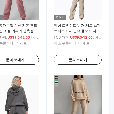
상
동영상
 캐주얼 여성 기본 후드
여성 트랙수트 두 개 세트 스웨
끈 조절 외투와 신축성 있
트셔츠 바지 단색 풀오버 지퍼
필 바지 수트 가을 겨울 점
가 있는 수트 가을 겨울 루즈 캐
 가격:
/ 세트
FOB 가격:
/ 세트
US$9.5-12.00
US$9.5-12.00
트 트랙수트
주얼 의상
주문하다:
15 세트
최소 주문하다:
15 세트
문의 보내기
문의 보내기