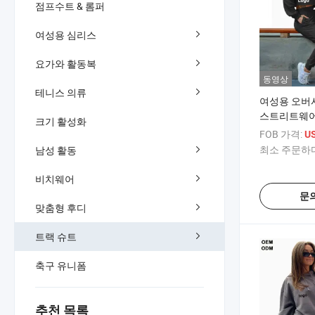
점프수트 & 롬퍼
여성용 심리스
요가와 활동복
동영상
테니스 의류
여성용 오버
스트리트웨어
크기 활성화
수트 여자 조
FOB 가격:
US
틱 허리
최소 주문하다
남성 활동
비치웨어
문
맞춤형 후디
트랙 슈트
축구 유니폼
추천 목록