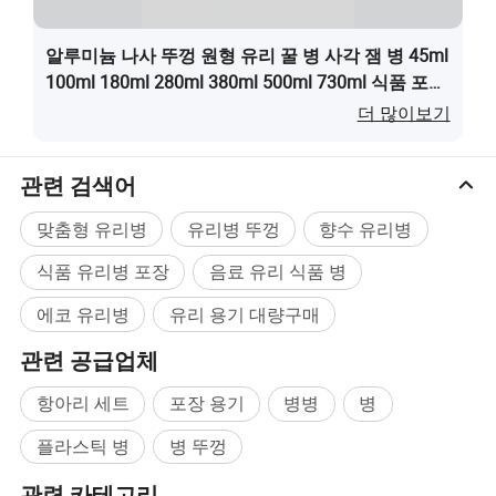
알루미늄 나사 뚜껑 원형 유리 꿀 병 사각 잼 병 45ml
100ml 180ml 280ml 380ml 500ml 730ml 식품 포장
용이(가) 무엇인가요?
더 많이보기
관련 검색어
맞춤형 유리병
유리병 뚜껑
향수 유리병
식품 유리병 포장
음료 유리 식품 병
에코 유리병
유리 용기 대량구매
관련 공급업체
항아리 세트
포장 용기
병병
병
플라스틱 병
병 뚜껑
관련 카테고리