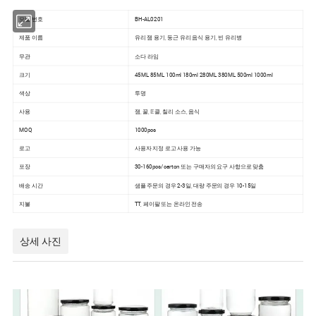
모델 번호
BH-AL0201
제품 이름
유리 잼 용기, 둥근 유리 음식 용기, 빈 유리병
무관
소다 라임
크기
45ML 85ML 100ml 180ml 280ML 380ML 500ml 1000ml
색상
투명
사용
잼, 꿀, 𝔼클, 칠리 소스, 음식
MOQ
1000pcs
로고
사용자 지정 로고 사용 가능
포장
30-160pcs/carton 또는 구매자의 요구 사항으로 맞춤
배송 시간
샘플 주문의 경우 2-3일, 대량 주문의 경우 10-15일
지불
TT, 페이팔 또는 온라인 전송
상세 사진