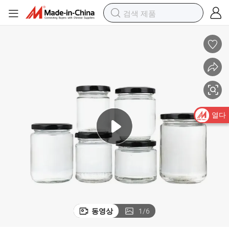
열다
동영상
1
/
6