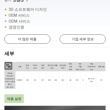
5.0/5
3D 소프트웨어 디자인
OEM 서비스
ODM 서비스
경영인증
더 많은 제품
기업 세부 정보
세부
최대
덕트
제품
전압
주파수
파워
최대 공기 흐름
정적 압력
제품
모델
소음
지름
Demension
중량 (kg)
(V)
(Hz)
(W)
cmH
(Pa)
(dB)
(mm) (인치)
(cm)
Energy
Recovery
Ventilator(에너
59 * 57.5 *
G130EC
120
60
157
220
130
812
60
125
5
25
지 회수 인공호
29.1
흡기)
(EC 모터)
제품 설명