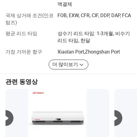
현재, 저희 회사는 50개 이상의 독립 지적 재산권 특허를 보
액결제
유하고 있으며 I S O 9 0 1 품질 시스템 인증을 통과했습니
국제 상거래 조건(인코
FOB, EXW, CFR, CIF, DDP, DAP, FCA
다. 다양한 시장의 고객 요구 사항에 따라 C C C, C B, C E,
텀즈)
RoHS, S A A, U L 및 기타 인증 표준
평균 리드 타임
성수기 리드 타임: 1-3개월, 비수기
Aden 제품은 중국 시장에서 판매량이 뛰어일 뿐만 아니라
리드 타임, 한달
전 세계적으로 좋은 평판을 받았습니다. 품질, 배송, 서비스,
혁신은 우리가 추구해 온 철학입니다. 지금까지 우리는 광
가장 가까운 항구
Xiaolan Port,Zhongshan Port
범위한 마케팅 네트워크를 구축하고 많은 고객과 안정적인
우정을 쌓고 있습니다. 우리는 장기적인 협력을 개발하고
더 많이보기
상호 이익을 증진하기를 희망합니다.
관련 동영상
앞으로 우리는 계속해서 제품을 혁신하고 관리 시스템을
개선하고, 자신의 역량을 강화하고, 중국에 기반을 둔 시대
에 맞춰 전 세계에 맞서 나갈 것입니다.