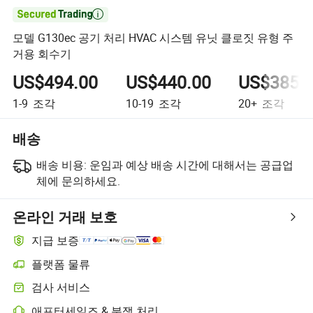

모델 G130ec 공기 처리 HVAC 시스템 유닛 클로짓 유형 주
거용 회수기
US$494.00
US$440.00
US$385.
1-9
조각
10-19
조각
20+
조각
배송
배송 비용:
운임과 예상 배송 시간에 대해서는 공급업
체에 문의하세요.
온라인 거래 보호
지급 보증
플랫폼 물류
플랫폼 지원 물류를 통한 더 명확한 배송 추적
검사 서비스
선택적 선적 전 검사로 품질 및 수량 확인
애프터세일즈 & 분쟁 처리