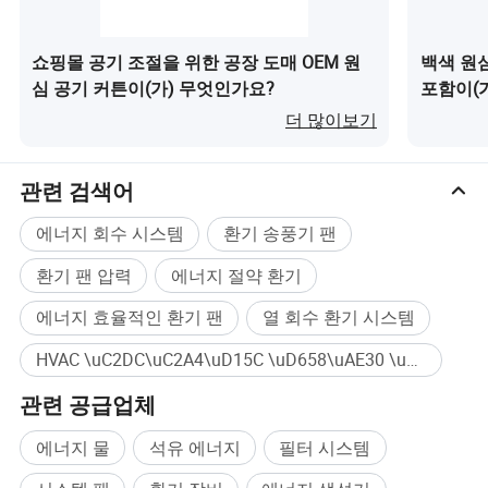
쇼핑몰 공기 조절을 위한 공장 도매 OEM 원
백색 원
심 공기 커튼이(가) 무엇인가요?
포함이(
더 많이보기
관련 검색어
에너지 회수 시스템
환기 송풍기 팬
환기 팬 압력
에너지 절약 환기
에너지 효율적인 환기 팬
열 회수 환기 시스템
HVAC \uC2DC\uC2A4\uD15C \uD658\uAE30 \uD32C 대량구매
관련 공급업체
에너지 물
석유 에너지
필터 시스템