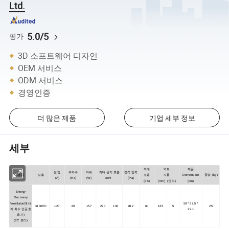
Ltd.
5.0/5
평가
3D 소프트웨어 디자인
OEM 서비스
ODM 서비스
경영인증
더 많은 제품
기업 세부 정보
세부
최대
덕트
제품
전압
주파수
파워
최대 공기 흐름
정적 압력
제품
모델
소음
지름
Demension
중량 (kg)
(V)
(Hz)
(W)
cmH
(Pa)
(dB)
(mm) (인치)
(cm)
Energy
Recovery
Ventilator(에너
59 * 57.5 *
G130EC
120
60
157
220
130
812
60
125
5
25
지 회수 인공호
29.1
흡기)
(EC 모터)