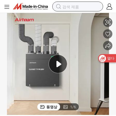
모델 G130ec 공기 처리 HVAC 시스템 유닛 클로짓 유형 주거용 회수기
열다
동영상
1
/
6