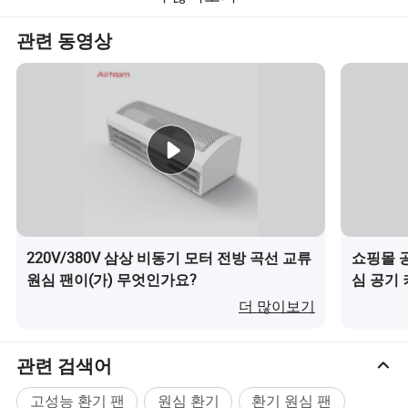
관련 동영상
220V/380V 삼상 비동기 모터 전방 곡선 교류
쇼핑몰 공
원심 팬이(가) 무엇인가요?
심 공기 
더 많이보기
관련 검색어
고성능 환기 팬
원심 환기
환기 원심 팬