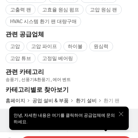
고출력 팬
고효율 원심 펌프
고압 원심 팬
HVAC 시스템 환기 팬 대량구매
관련 공급업체
고압
고압 파이프
하이볼
원심력
고압 튜브
고정밀 베어링
관련 카테고리
송풍기
,
선풍기&환풍기
,
에어 벤트
카테고리별로 찾아보기
홈페이지
공업 설비 & 부품
환기 설비
환기 팬
안녕
,
자세한 내용은 여기를 클릭하여 공급업체에 문의
핫한 제품
핫 제품 가격
도매 핫 제품
스타 바이어
하세요.
PC사이트
통찰력
우리에 대하여
사용자 약관
개인정보 보호정책
연락하다