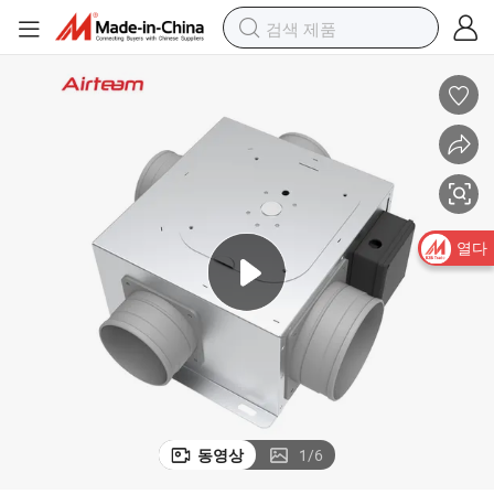
열다
동영상
1
/
6