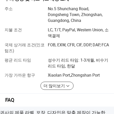
울이고 있으며, 전문적인 조립 라인 워크샵도 있습니다.
주소
No.5 Shunchang Road,
우리는 창의적인 아이디어를 현실화할 수 있는 견고한 기
Dongsheng Town, Zhongshan,
반을 제공하기 위해 고급 금형 기계 및 장비를 획득했으며,
Guangdong, China
제품 성능과 안정성을 보장할 수 있었습니다.
지불 조건
LC, T/T, PayPal, Western Union, 소
현재, 저희 회사는 50개 이상의 독립 지적 재산권 특허를 보
액결제
유하고 있으며 I S O 9 0 1 품질 시스템 인증을 통과했습니
국제 상거래 조건(인코
FOB, EXW, CFR, CIF, DDP, DAP, FCA
다. 다양한 시장의 고객 요구 사항에 따라 C C C, C B, C E,
텀즈)
RoHS, S A A, U L 및 기타 인증 표준
평균 리드 타임
성수기 리드 타임: 1-3개월, 비수기
Aden 제품은 중국 시장에서 판매량이 뛰어일 뿐만 아니라
리드 타임, 한달
전 세계적으로 좋은 평판을 받았습니다. 품질, 배송, 서비스,
혁신은 우리가 추구해 온 철학입니다. 지금까지 우리는 광
가장 가까운 항구
Xiaolan Port,Zhongshan Port
범위한 마케팅 네트워크를 구축하고 많은 고객과 안정적인
우정을 쌓고 있습니다. 우리는 장기적인 협력을 개발하고
더 많이보기
상호 이익을 증진하기를 희망합니다.
FAQ
앞으로 우리는 계속해서 제품을 혁신하고 관리 시스템을
개선하고, 자신의 역량을 강화하고, 중국에 기반을 둔 시대
에 맞춰 전 세계에 맞서 나갈 것입니다.
귀사의 제품 라벨, 포장, 디자인은 맞춤 제작이 가능한