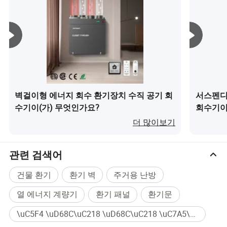
벽걸이형 에너지 회수 환기장치 수직 공기 회
서스펜디
수기이(가) 무엇인가요?
회수기이
더 많이보기
관련 검색어
건물 환기
환기 벽
주거용 난방
열 에너지 계량기
환기 패널
환기문
\uC5F4 \uD68C\uC218 \uD68C\uC218 \uC7A5\uCE58 대량구매