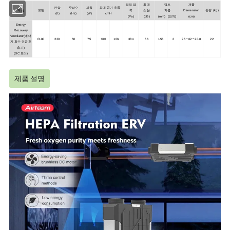
정적 압
최대
덕트
제품
전압
주파수
파워
최대 공기 흐름
제품
모델
력
소음
지름
Demension
중량 (kg)
(V)
(Hz)
(W)
cmH
(Pa)
(dB)
(mm) (인치)
(cm)
Energy
Recovery
Ventilator(에너
180
6
F180
220
50
75
106
384
56
156
95 * 62 * 20.8
22
지 회수 인공호
흡기)
(DC 모터)
제품 설명