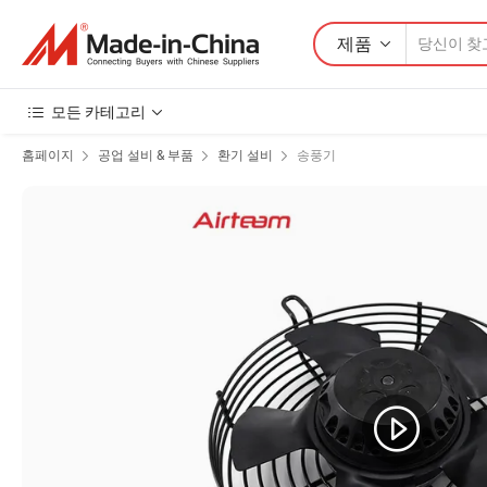
제품
모든 카테고리
홈페이지
공업 설비 & 부품
환기 설비
송풍기