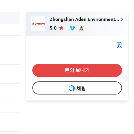
Zhongshan Aden Environmental Technology Co., Ltd.
5.0
문의 보내기
채팅