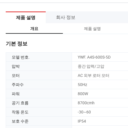
회사 정보
제품 설명
제품 설명
개요
기본 정보
모델 번호.
YWF. A4S-600S-5D
압박
중간 압력/고압
모터
AC 외부 로터 모터
주파수
50Hz
파워
800W
공기 흐름
8700cmh
작동 온도
-30~60
보호 수준
IP54