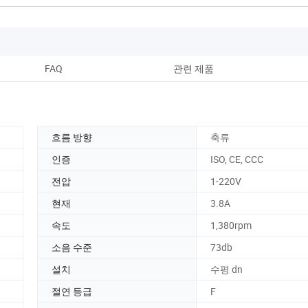
FAQ
관련 제품
흐름 방향
축류
인증
ISO, CE, CCC
전압
1-220V
현재
3.8A
속도
1,380rpm
소음 수준
73db
설치
수평 dn
절연 등급
F