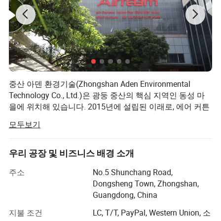
중산 아덴 환경기술(Zhongshan Aden Environmental
Technology Co., Ltd.)은 광둥 중산의 핵심 지역인 동성 마
을에 위치해 있습니다. 2015년에 설립된 이래로, 에어 커튼
과 환기 팬, 공기 정화 시스템의 연구, 개발, 생산, 판매 및 서
모두보기
비스에 초점을 맞추었습니다.
Aden은 첨단 기술을 흡수하고 소개하는 데 많은 관심을 기
우리 공장 및 비즈니스 배경 소개
울이고 있으며, 전문적인 조립 라인 워크샵도 있습니다.
주소
No.5 Shunchang Road,
우리는 창의적인 아이디어를 현실화할 수 있는 견고한 기
Dongsheng Town, Zhongshan,
반을 제공하기 위해 고급 금형 기계 및 장비를 획득했으며,
Guangdong, China
제품 성능과 안정성을 보장할 수 있었습니다.
지불 조건
LC, T/T, PayPal, Western Union, 소
현재, 저희 회사는 50개 이상의 독립 지적 재산권 특허를 보