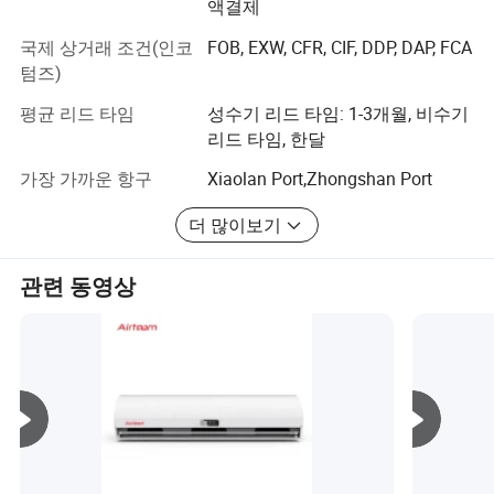
액결제
유하고 있으며 I S O 9 0 1 품질 시스템 인증을 통과했습니
국제 상거래 조건(인코
FOB, EXW, CFR, CIF, DDP, DAP, FCA
다. 다양한 시장의 고객 요구 사항에 따라 C C C, C B, C E,
텀즈)
RoHS, S A A, U L 및 기타 인증 표준
평균 리드 타임
성수기 리드 타임: 1-3개월, 비수기
Aden 제품은 중국 시장에서 판매량이 뛰어일 뿐만 아니라
리드 타임, 한달
전 세계적으로 좋은 평판을 받았습니다. 품질, 배송, 서비스,
혁신은 우리가 추구해 온 철학입니다. 지금까지 우리는 광
가장 가까운 항구
Xiaolan Port,Zhongshan Port
범위한 마케팅 네트워크를 구축하고 많은 고객과 안정적인
우정을 쌓고 있습니다. 우리는 장기적인 협력을 개발하고
더 많이보기
상호 이익을 증진하기를 희망합니다.
관련 동영상
앞으로 우리는 계속해서 제품을 혁신하고 관리 시스템을
개선하고, 자신의 역량을 강화하고, 중국에 기반을 둔 시대
에 맞춰 전 세계에 맞서 나갈 것입니다.