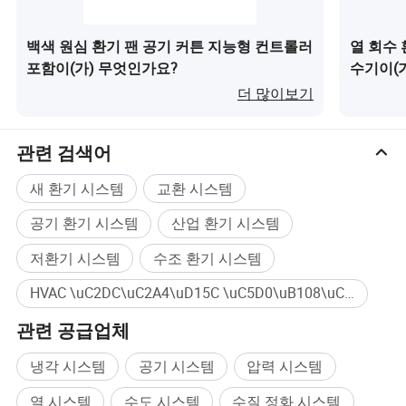
백색 원심 환기 팬 공기 커튼 지능형 컨트롤러
열 회수 
포함이(가) 무엇인가요?
수기이(
더 많이보기
관련 검색어
새 환기 시스템
교환 시스템
공기 환기 시스템
산업 환기 시스템
저환기 시스템
수조 환기 시스템
HVAC \uC2DC\uC2A4\uD15C \uC5D0\uB108\uC9C0 \uAD50\uD658 대량구매
관련 공급업체
냉각 시스템
공기 시스템
압력 시스템
열 시스템
수도 시스템
수질 정화 시스템