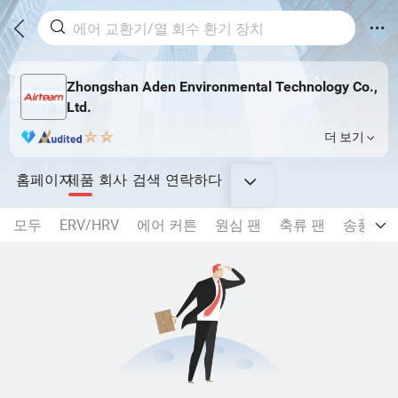
Zhongshan Aden Environmental Technology Co.,
Ltd.
더 보기
홈페이지
제품
회사
검색
연락하다
모두
ERV/HRV
에어 커튼
원심 팬
축류 팬
송풍기 