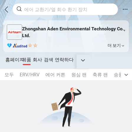
Zhongshan Aden Environmental Technology Co.,
Ltd.
더 보기
홈페이지
제품
회사
검색
연락하다
모두
ERV/HRV
에어 커튼
원심 팬
축류 팬
송풍기 