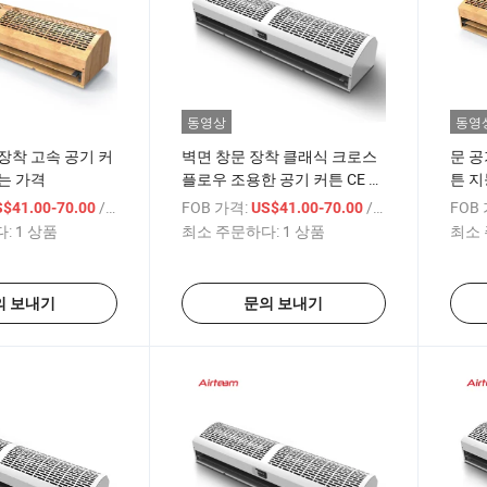
동영상
동영
장착 고속 공기 커
벽면 창문 장착 클래식 크로스
문 공
는 가격
플로우 조용한 공기 커튼 CE 인
튼 지
증
/ 상품
FOB 가격:
/ 상품
FOB
S$41.00-70.00
US$41.00-70.00
:
1 상품
최소 주문하다:
1 상품
최소 
의 보내기
문의 보내기