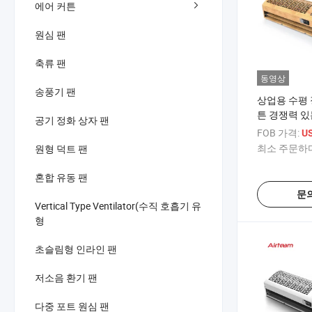
에어 커튼
원심 팬
축류 팬
동영상
송풍기 팬
상업용 수평 
튼 경쟁력 있
공기 정화 상자 팬
FOB 가격:
U
최소 주문하다
원형 덕트 팬
혼합 유동 팬
문
Vertical Type Ventilator(수직 호흡기 유
형
초슬림형 인라인 팬
저소음 환기 팬
다중 포트 원심 팬