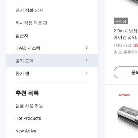
공기 정화 상자
동영상
직사각형 덕트 팬
2.0m 개방형
접근자
에어컨 절약,
FOB 가격:
U
HVAC 시스템
최소 주문하다
공기 도어
문
환기 팬
추천 목록
샘플 사용 가능
Hot Products
New Arrival