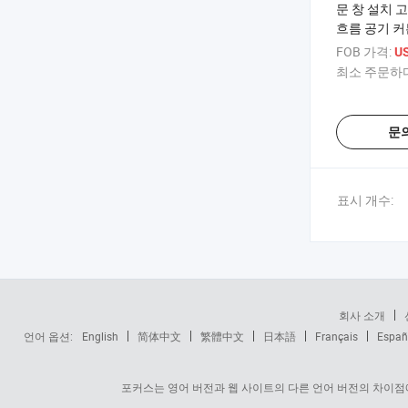
문 창 설치 
흐름 공기 커
FOB 가격:
U
최소 주문하다
문
표시 개수:
회사 소개
언어 옵션:
English
简体中文
繁體中文
日本語
Français
Españ
포커스는 영어 버전과 웹 사이트의 다른 언어 버전의 차이점에