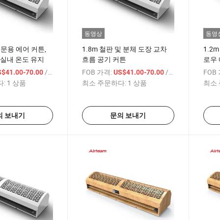
동영상
동영
 문용 에어 커튼,
1.8m 철판 및 분체 도장 교차
1.2
 실내 온도 유지
흐름 공기 커튼
로우 
/ 상품
FOB 가격:
/ 상품
FOB
S$41.00-70.00
US$41.00-70.00
:
1 상품
최소 주문하다:
1 상품
최소 
의 보내기
문의 보내기