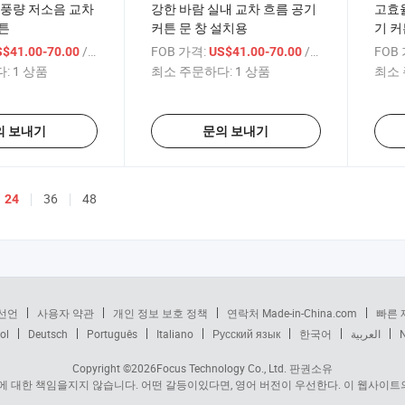
고풍량 저소음 교차
강한 바람 실내 교차 흐름 공기
고효율
튼
커튼 문 창 설치용
기 커
/ 상품
FOB 가격:
/ 상품
FOB
S$41.00-70.00
US$41.00-70.00
:
1 상품
최소 주문하다:
1 상품
최소 
의 보내기
문의 보내기
36
48
24
선언
사용자 약관
개인 정보 보호 정책
연락처 Made-in-China.com
빠른 
ol
Deutsch
Português
Italiano
Русский язык
한국어
العربية
Copyright ©2026
Focus Technology Co., Ltd.
판권소유
 대한 책임을지지 않습니다. 어떤 갈등이있다면, 영어 버전이 우선한다. 이 웹사이트의