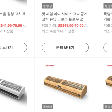
동영상
동영
소음 원형 교차 흐
핫 세일 미니 사이즈 고속 공기
폭발 
장벽 유닛 크로스 플로우 공기
커튼 
커튼
/ 상품
FOB 가격:
/ 상품
FOB
S$41.00-70.00
US$41.00-70.00
:
1 상품
최소 주문하다:
1 상품
최소 
의 보내기
문의 보내기
동영상
동영