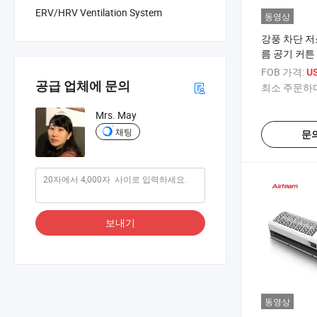
ERV/HRV Ventilation System
동영상
강풍 차단 저
름 공기 커튼
FOB 가격:
U
공급 업체에 문의
최소 주문하다
Mrs. May
채팅
문
보내기
동영상