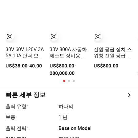
Hv 테스트 전원
위한 최대 2250V
공급 장치
전압 범위
30V 60V 120V 3A
30V 800A 자동화
전원 공급 장치 스
5A 10A 단락 보호
테스트 장비용 프
위칭 전원 공급 장
기능이 있는 DC
로그래머블 직류
치 전원 공급 장치
US$38.00-40.00
US$800.00-
US$800.00
가변 전원 공급 장
전원 공급 장치
교류를 직류로 변
280,000.00
치 고정밀 조정 가
환하는 모듈 테스
능 컴팩트 휴대용
트 전원 공급 장치
장치 테스트 설계
용 TPS3010h
빠른 세부 정보
출력 유형:
하나의
보증:
1 년
출력 전력:
Base on Model