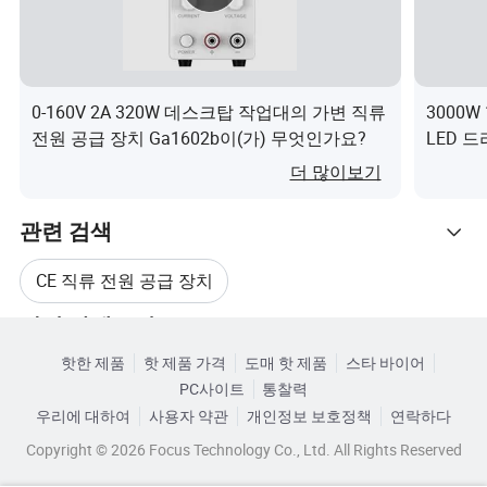
잘 설계된 전자 기술 회로, 강제 공랭식 열소산 처리, 매
3
우 낮은 온도 계수.
4
낮은 소음, 낮은 리플
0-160V 2A 320W 데스크탑 작업대의 가변 직류
3000W
전원 공급 장치 Ga1602b이(가) 무엇인가요?
LED 
고속 응답 특성을 갖춘 높은 게인 증폭기 회로 설계를
5
채택합니다.
더 많이보기
4자리 높은 샘플링 속도, 고해상도 전압, 최신 디지털 디
6
관련 검색
스플레이 미터를 채택합니다.
CE 직류 전원 공급 장치
내장 O.V.P. 과전압 보호 회로 및 O.T.P. 과열 방지 회로,
7
보호 기능은 완벽하고 안정적입니다.
관련 카테고리
직류 전원 인버터 공급장치
이 제품은 부하 단자 전압 감지 단자와 부하 단자 전압
핫한 제품
핫 제품 가격
도매 핫 제품
스타 바이어
카테고리로 찾아보기
8
을 정확하게 판독할 수 있는 기능과 정확한 제어 기능을
PC사이트
통찰력
RoHS 직류 전원 공급 장치
갖추고 있습니다.
우리에 대하여
사용자 약관
개인정보 보호정책
연락하다
III 성능 기능
Copyright © 2026 Focus Technology Co., Ltd. All Rights Reserved
직류 전원 공급 시스템