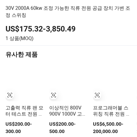
30V 2000A 60kw 조정 가능한 직류 전원 공급 장치 가변 조
정 스위칭
US$175.32-3,850.49
1
상품(MOQ)
유사한 제품
고출력 직류 팬 모
이상적인 800V
프로그래머블 스
터 테스트 전원 공
900V 1000V 고전
위칭 직류 전원 공
급 장치, 노화 테
압 프로그래머블
급 장치 Ngi
US$200.00-
US$200.00-
US$6,500.00-
스트 실험 전원 공
직류 전원 공급 장
N38300 자동화
300.00
500.00
200,000.00
급 장치
치, 7000W 산업용
테스트 시스템을