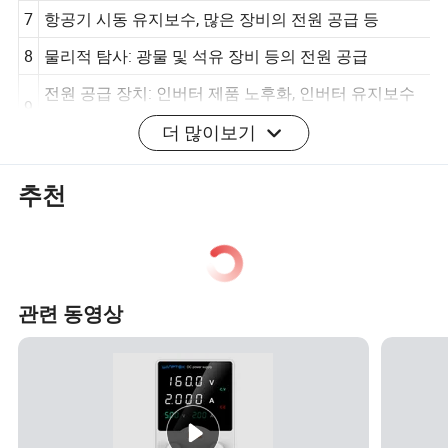
속, 하수 처리, 등
7
항공기 시동 유지보수, 많은 장비의 전원 공급 등
8
물리적 탐사: 광물 및 석유 장비 등의 전원 공급
전원 공급 장치: 인버터 제품 노후화, 인버터 유지보수
더 많이보기
9
테스트 등
1
전동 공구: 접촉 노화, 와이어 팩 테스트, 회로 차단기 방
추천
0
출 테스트 등
1
기타
1
II 제품 특징
관련 동영상
1
작업대와 랙 장착에 적합한 작고 가벼운 무게.
PWM 변조, 결정 모듈의 낮은 전력 소비, 높은 효율성,
2
더 많은 전력 절감