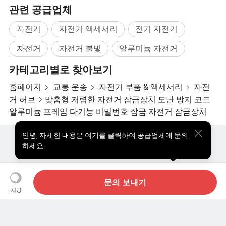
관련 공급업체
자전거
자전거 액세서리
전기 자전거
자전거
자전거 불빛
알루미늄 자전거
카테고리별로 찾아보기
홈페이지
교통 운송
자전거 부품 & 액세서리
자전
거 허브
맞춤형 저렴한 자전거 잠금장치 도난 방지 코드
알루미늄 프레임 다기능 비밀번호 잠금 자전거 잠금장치
안녕
,
자세한 내용은 여기를 클릭하여 공급업체에 문의
핫한 제품
핫 제품 가격
도매 핫 제품
스타 바이어
하세요.
PC사이트
통찰력
우리에 대하여
사용자 약관
개인정보 보호정책
연락하다
Copyright © 2026 Focus Technology Co., Ltd. All Rights Reserved
문의 보내기
채팅
아직도 찾고 계신가요? 더 검색해