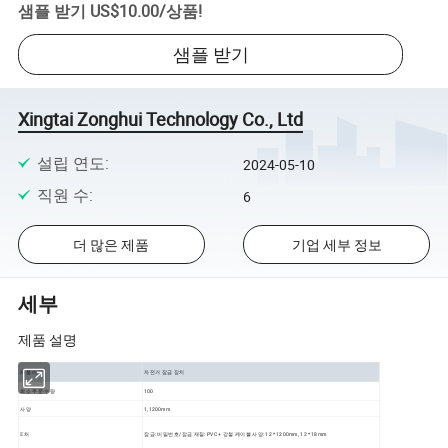
샘플 받기
US$10.00
/
상품
!
샘플 받기
Xingtai Zonghui Technology Co., Ltd
설립 연도
:
2024-05-10
직원 수
:
6
더 많은 제품
기업 세부 정보
세부
제품 설명
제품 이름
자전거 잠금 장치
최소 주문 수량
100
사양
1,1200mm
𝔼처
잠금: 비밀번호/잠금 재질: PVC + 강철 케이블 사양: 12 * 1200mm, 12 * 18mm