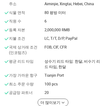
주소
Aiminjie, Xingtai, Hebei, China
우리 제품은 매우 사랑받고 칭찬을 받고 있으며 미국, 아프
리카, 동남아시아 등 전 세계 40여 개국에 판매되었습니다.
식물 면적
80 평방 미터
탁월함을 추구하는 것은 우리 회사의 정신입니다. 우리는
직원 수
6
고객에게 최고의 제품을 제공하고 항상 최우선으로 생각합
니다.
등록 자본
2,000,000 RMB
지불 조건
LC, T/T, D/P, PayPal
당사는 시장 조사, 연구 개발, 생산 및 애프터세일즈 추적 등
의 포괄적인 서비스를 고객에게 제공합니다.
국제 상거래 조건
FOB, CIF, CFR
(인코텀즈)
우리 회사는 제품 생산 시 산업 표준을 엄격하게 준수하며,
가장 광범위한 제품 유형과 사양 및 최고 품질을 가진 중국
평균 리드 타임
성수기 리드 타임: 한달, 비수기 리
기업 중 하나입니다. 이 회사는 고객에게 최고의 서비스를
드 타임, 한달
제공하는 "무결성과 승리, 품질 지향적이고 탁월함"이라는
비즈니스 철학을 고수하고 있습니다.
가장 가까운 항구
Tianjin Port
최소 주문 수량
100 pcs
영희 의 모든 직원들은 함께 일하며 더 나은 미래를 만들어
낼 글로벌 파트너를 진심으로 초대합니다
공급망 파트너
20
더 많이보기