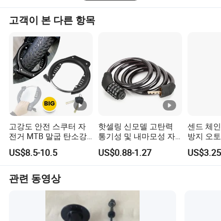
고객이 본 다른 항목
고강도 안전 스쿠터 자
핫셀링 신모델 고탄력
센드 체인
전거 MTB 말굽 탄소강
통기성 및 내마모성 자
방지 오토
대형 타이어 팻바이크
전거 잠금장치
금장치
US$8.5-10.5
US$0.88-1.27
US$3.25
링 링 슬롯 오토바이 자
전거 프레임 잠금장치와
열쇠
관련 동영상