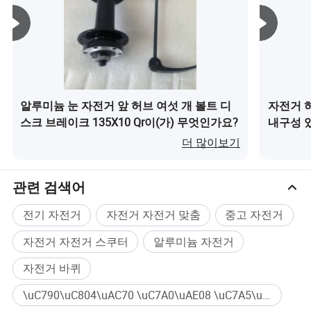
알루미늄 눈 자전거 앞 허브 여섯 개 볼트 디
자전거 허
스크 브레이크 135X10 Qr이(가) 무엇인가요?
내구성 있
(가) 무
더 많이보기
관련 검색어
전기 자전거
자전거 자전거 맞춤
중고 자전거
자전거 자전거 스쿠터
알루미늄 자전거
자전거 바퀴
\uC790\uC804\uAC70 \uC7A0\uAE08 \uC7A5\uCE58 대량구매