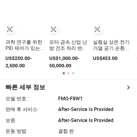
과학 연구를 위한
모터 금속 산업 난
실험실 상온 전기
PID 제어가 있는
방 건조 처리 변압
가열 공기 순환 전
전문 실험실 건조
기 용광로 오븐 내
기 블라스트 건조
US$250.00-
US$1,000.00-
US$453.00
기 - CE 인증 16L
구성 자동차 부품
오븐 핫 소형 실험
2,500.00
50,000.00
50L 80L 136L
생산 브레이크 패
실 오븐 40L
220L 420L 620L
드 오븐
1000L
빠른 세부 정보
모델 번호.:
FMO-F8W1
판매 후 서비스:
After-Service Is Provided
보증:
After-Service Is Provided
운동 방법:
결합 된