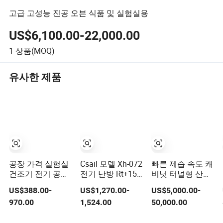
고급 고성능 진공 오븐 식품 및 실험실용
US$6,100.00-22,000.00
1
상품(MOQ)
유사한 제품
공장 가격 실험실
Csail 모델 Xh-072
빠른 제습 속도 캐
건조기 전기 공기
전기 난방 Rt+15-
비닛 터널형 산업
건조 오븐 산업용
400 강제 온풍 순
용 도장 건조 오븐
US$388.00-
US$1,270.00-
US$5,000.00-
전기 오븐
환 산업용 건조 오
글루 경화용
970.00
1,524.00
50,000.00
븐