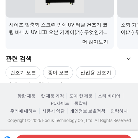
6.사용자 정의 가능.
사이즈 맞춤형 스크린 인쇄 UV 터널 건조기 코
소형 가
7.최고의 애프터 서비스: 1년 무료 부품 유지 관리
팅 바니시 UV LED 오븐 기계이(가) 무엇인가
이(가)
요?
더 많이보기
회사 프로필
관련 검색
FAQ
건조기 오븐
종이 오븐
산업용 건조기
회사의 프로그램에 관심이 있다면 저에게 연락하거나 이메
카테고리로 찾아보기
일을 보내 주십시오!
산업용 진공 오븐
건조 진공 오븐
핫한 제품
핫 제품 가격
도매 핫 제품
스타 바이어
제품 정보는 홈페이지로 이동하십시오.
PC사이트
통찰력
스팀 오븐 건조
우리에 대하여
사용자 약관
개인정보 보호정책
연락하다
Copyright © 2026 Focus Technology Co., Ltd. All Rights Reserved