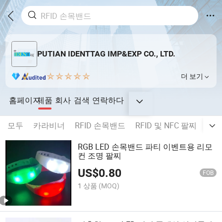
PUTIAN IDENTTAG IMP&EXP CO., LTD.
더 보기
홈페이지
제품
회사
검색
연락하다
모두
카라비너
RFID 손목밴드
RFID 및 NFC 팔찌
직물
RGB LED 손목밴드 파티 이벤트용 리모
컨 조명 팔찌
US$
0.80
FOB
1 상품
(MOQ)