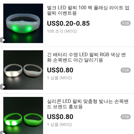
벌크 LED 팔찌 100 팩 플래싱 라이트 업
팔찌 이벤트용
US$
0.20
-
0.85
FOB
100 조각
(MOQ)
긴 배터리 수명 LED 팔찌 RGB 색상 변
화 손목밴드 야간 달리기용
US$
0.80
FOB
1 상품
(MOQ)
실리콘 LED 팔찌 맞춤형 빛나는 손목밴
드 브랜드 홍보용
US$
0.80
FOB
1 상품
(MOQ)