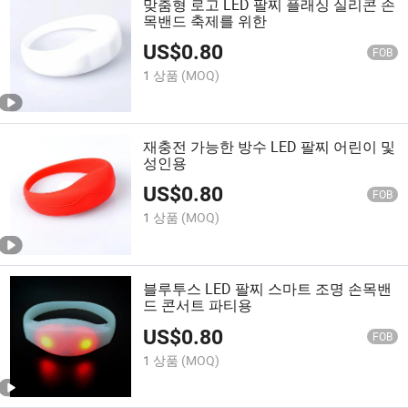
맞춤형 로고 LED 팔찌 플래싱 실리콘 손
목밴드 축제를 위한
US$
0.80
FOB
1 상품
(MOQ)
재충전 가능한 방수 LED 팔찌 어린이 및
성인용
US$
0.80
FOB
1 상품
(MOQ)
블루투스 LED 팔찌 스마트 조명 손목밴
드 콘서트 파티용
US$
0.80
FOB
1 상품
(MOQ)