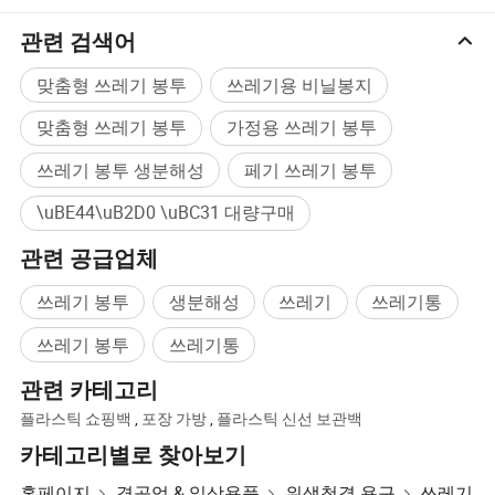
관련 검색어
맞춤형 쓰레기 봉투
쓰레기용 비닐봉지
맞춤형 쓰레기 봉투
가정용 쓰레기 봉투
쓰레기 봉투 생분해성
페기 쓰레기 봉투
\uBE44\uB2D0 \uBC31 대량구매
관련 공급업체
쓰레기 봉투
생분해성
쓰레기
쓰레기통
쓰레기 봉투
쓰레기통
관련 카테고리
플라스틱 쇼핑백
,
포장 가방
,
플라스틱 신선 보관백
카테고리별로 찾아보기
홈페이지
경공업 & 일상용품
위생청결 용구
쓰레기