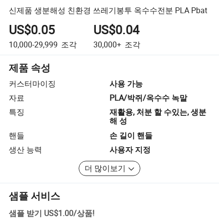
신제품 생분해성 친환경 쓰레기봉투 옥수수전분 PLA Pbat
US$0.05
US$0.04
10,000-29,999
조각
30,000+
조각
제품 속성
커스터마이징
사용 가능
자료
PLA/박쥐/옥수수 녹말
특징
재활용, 처분 할 수있는, 생분
해 성
핸들
손 길이 핸들
생산 능력
사용자 지정
더 많이보기
샘플 서비스
샘플 받기
US$1.00
/
상품
!