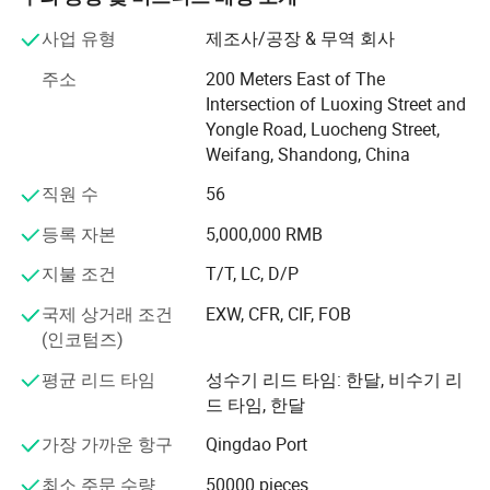
에서 검사를 통과했으며 EN13432 및 BPI 인증서와 ASTM
D6400에 일치하는 TUV OK COMPOSTOost, DIN CERTTCO
사업 유형
제조사/공장 & 무역 회사
시딩 인증서를 보유하고 있습니다.
주소
200 Meters East of The
이 회사는 8년 동안 생분해성 플라스틱 변형 및 제품의 원
Intersection of Luoxing Street and
스톱 생산 기업에 주력해 왔습니다. 현재 이 회사의 제품에
Yongle Road, Luocheng Street,
는 PBAT 및 옥수수 전분 필름 등급 변형 원료, PLA 고투명
Weifang, Shandong, China
필름 등급 변형 원료, 옥수수 전분 베이스 및 플라스틱 변형
직원 수
56
원료, 전분 베이스 첨가물 배치 등이 있습니다. 다양한 종류
의 완제품이 들어 있는 생물학적 비닐 백. 신속한 납품에 대
등록 자본
5,000,000 RMB
한 고객의 요구를 충족하기 위해 효율적인 산업 체인, 품질
지불 조건
T/T, LC, D/P
안정성을 구성했습니다.
국제 상거래 조건
EXW, CFR, CIF, FOB
(인코텀즈)
평균 리드 타임
성수기 리드 타임: 한달, 비수기 리
드 타임, 한달
가장 가까운 항구
Qingdao Port
최소 주문 수량
50000 pieces