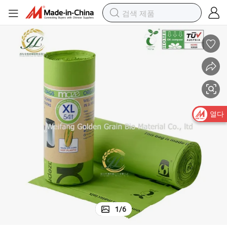
신제품 생분해성 친환경 쓰레기봉투 옥수수전분 PLA Pbat
열다
1
/
6