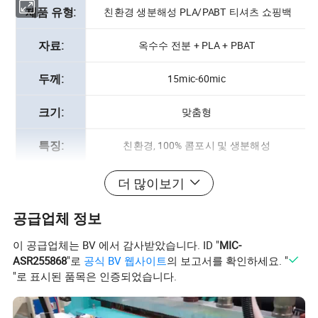
제품 유형:
친환경 생분해성 PLA/PABT 티셔츠 쇼핑백
자료:
옥수수 전분 + PLA + PBAT
두께:
15mic-60mic
크기:
맞춤형
특징:
친환경, 100% 콤포시 및 생분해성
색상:
녹색/흰색/투명 또는 고객의 요구 사항에 따름
더 많이보기
사용:
음식 및 과일 포장
공급업체 정보
보관 수명:
이 공급업체는 BV 에서 감사받았습니다. ID "
MIC-
12-18개월
ASR255868
"로
공식 BV 웹사이트
의 보고서를 확인하세요. "
"로 표시된 품목은 인증되었습니다.
공급 능력:
매월 2000000개의 조각/조각
적용 분야:
𝔄로모션, 슈퍼마켓, 식료품, 전시회