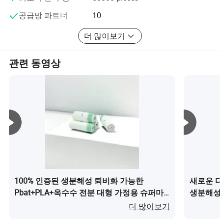
공급망 파트너
10
더 많이보기
관련 동영상
100% 인증된 생분해성 퇴비화 가능한
새로운 
Pbat+PLA+옥수수 전분 대형 가정용 슈퍼마
생분해성
켓 내구성 쓰레기 봉투이(가) 무엇인가요?
더 많이보기