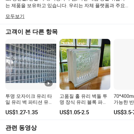
는 제품을 보유하고 있습니다. 우리는 자체 플랫폼과 주요
B2B 사업 및 상점을 보유하고 있습니다!
모두보기
고객이 본 다른 항목
투명 모자이크 유리 타
고품질 홀 유리 벽돌 투
70*400
일 유리 벽 파티션 유리
명 장식 유리 블록 파티
가능한 반
블록 창 크리스탈 블록
션 벽용
보드 핸드
US$1.27-1.35
US$1.05-2.5
US$3.5-
록 벽 금
드
관련 동영상