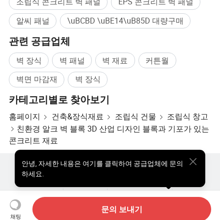
조립식 콘크리트 벽 패널
EPS 콘크리트 벽 패널
알씨 패널
\uBCBD \uBE14\uB85D 대량구매
관련 공급업체
벽 장식
벽 패널
벽 재료
커튼월
벽면 마감재
벽 장식
카테고리별로 찾아보기
홈페이지
건축&장식재료
조립식 건물
조립식 창고
친환경 알크 벽 블록 3D 산업 디자인 블록과 기포가 있는
콘크리트 재료
안녕
,
자세한 내용은 여기를 클릭하여 공급업체에 문의
핫한 제품
핫 제품 가격
도매 핫 제품
스타 바이어
하세요.
PC사이트
통찰력
우리에 대하여
사용자 약관
개인정보 보호정책
연락하다
Copyright © 2026 Focus Technology Co., Ltd. All Rights Reserved
문의 보내기
채팅