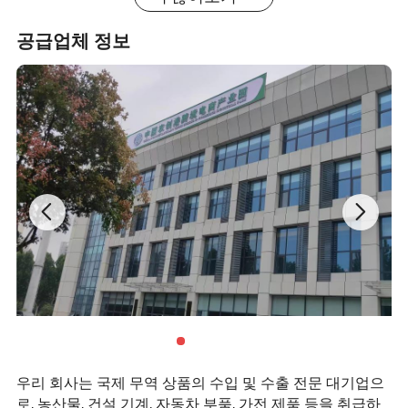
≤ 3000
50
공급업체 정보
≤ 3300
75
외부 패널
네
600
3600 이𝕘
100
4200 이𝕘
120
우리 회사는 국제 무역 상품의 수입 및 수출 전문 대기업으
로, 농산물, 건설 기계, 자동차 부품, 가전 제품 등을 취급하