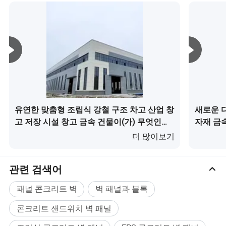
유연한 맞춤형 조립식 강철 구조 차고 산업 창
새로운 
고 저장 시설 창고 금속 건물이(가) 무엇인가
자재 금
요?
이(가) 
더 많이보기
관련 검색어
패널 콘크리트 벽
벽 패널과 블록
콘크리트 샌드위치 벽 패널