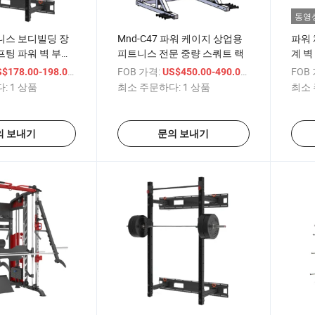
동영
니스 보디빌딩 장
Mnd-C47 파워 케이지 상업용
파워 
팅 파워 벽 부착
피트니스 전문 중량 스쿼트 랙
계 벽
 스쿼트랙
/ 상품
FOB 가격:
/ 상품
FOB
$178.00-198.00
US$450.00-490.00
:
1 상품
최소 주문하다:
1 상품
최소 
의 보내기
문의 보내기