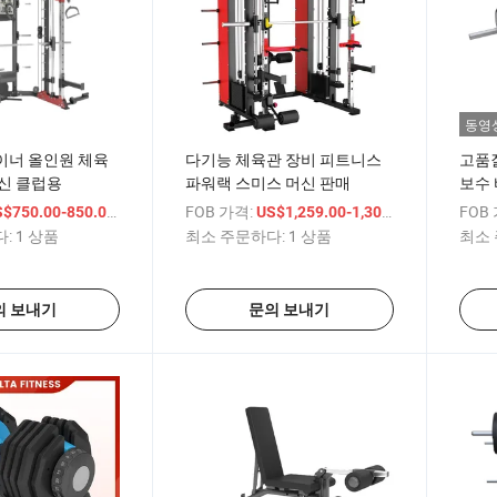
동영
이너 올인원 체육
다기능 체육관 장비 피트니스
고품질
신 클럽용
파워랙 스미스 머신 판매
보수 
힙 
/ 상품
FOB 가격:
/ 상품
FOB
$750.00-850.00
US$1,259.00-1,303.00
:
1 상품
최소 주문하다:
1 상품
최소 
의 보내기
문의 보내기