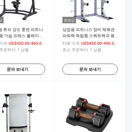
상
동영상
 튜브 강도 훈련 피트니
상업용 피트니스 장비 체육관
동 가슴 프레스 플레이트
파워랙 독립형 스쿼트랙과 몽
 기계 체육관
키 리그
 가격:
/ 상품
FOB 가격:
/ 상품
US$420.00-460.00
US$450.00-490.00
주문하다:
1 상품
최소 주문하다:
1 상품
문의 보내기
문의 보내기