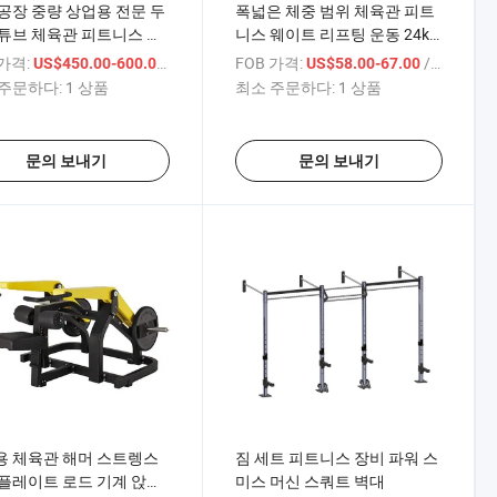
공장 중량 상업용 전문 두
폭넓은 체중 범위 체육관 피트
튜브 체육관 피트니스 장
니스 웨이트 리프팅 운동 24kg
미스 머신 다기능 스쿼트
조절 가능한 덤벨 판매
 가격:
/ 상품
FOB 가격:
/ 상품
US$450.00-600.00
US$58.00-67.00
주문하다:
1 상품
최소 주문하다:
1 상품
문의 보내기
문의 보내기
용 체육관 해머 스트렝스
짐 세트 피트니스 장비 파워 스
플레이트 로드 기계 앉아
미스 머신 스쿼트 벽대