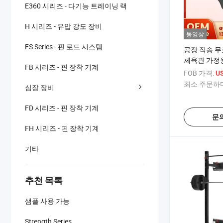
E360 시리즈 - 다기능 트레이닝 랙
H 시리즈 - 유압 강도 장비
동영상
FS Series - 핀 로드 시스템
공장 직송 무
체육관 가정용
FB 시리즈 - 핀 장착 기계
한 덤벨
FOB 가격:
U
최소 주문하다
심장 장비
FD 시리즈 - 핀 장착 기계
문
FH 시리즈 - 핀 장착 기계
기타
추천 목록
샘플 사용 가능
Strength Series