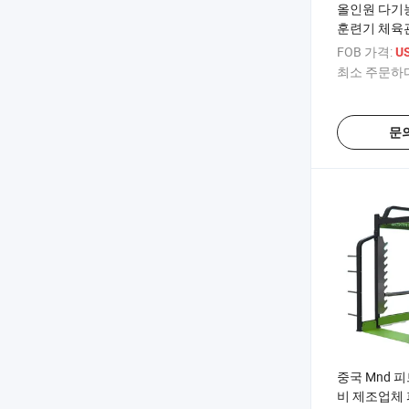
올인원 다기
훈련기 체육관
미스 머신
FOB 가격:
US
최소 주문하다
문
중국 Mnd 
비 제조업체 