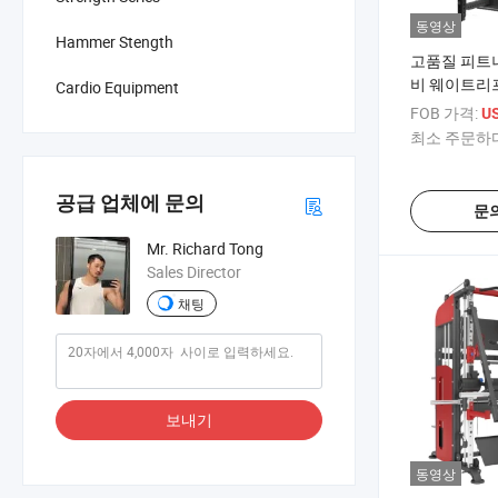
동영상
Hammer Stength
고품질 피트
비 웨이트리프
Cardio Equipment
형 접이식 반
FOB 가격:
US
최소 주문하다
공급 업체에 문의
문
Mr. Richard Tong
Sales Director
채팅
보내기
동영상