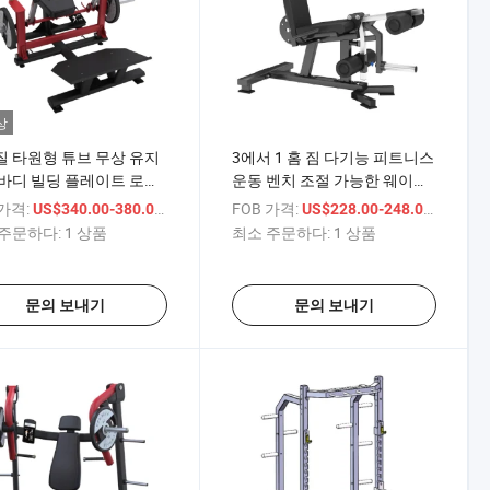
상
 타원형 튜브 무상 유지
3에서 1 홈 짐 다기능 피트니스
바디 빌딩 플레이트 로드
운동 벤치 조절 가능한 웨이트
쓰러스트 기계
벤치와 다리 확장 컬
 가격:
/ 상품
FOB 가격:
/ 상품
US$340.00-380.00
US$228.00-248.00
주문하다:
1 상품
최소 주문하다:
1 상품
문의 보내기
문의 보내기