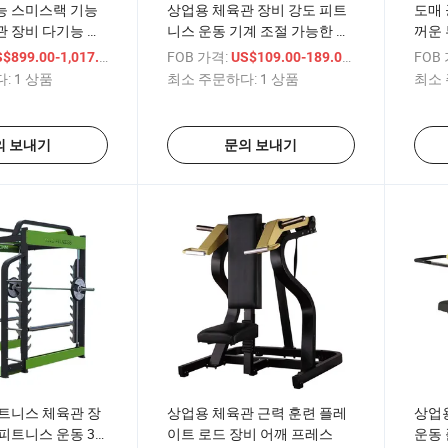
능 스미스랙 기능
상업용 체육관 장비 강도 피트
도매 
 장비 다기능 스
니스 운동 기계 조절 가능한 스
꺼운 
쿼트 랙
비 스
/ 상품
FOB 가격:
/ 상품
FOB
$899.00-1,017.00
US$109.00-189.00
랙
:
1 상품
최소 주문하다:
1 상품
최소 
의 보내기
문의 보내기
피트니스 체육관 장
상업용 체육관 근력 훈련 플레
상업
피트니스 운동 3D
이트 로드 장비 어깨 프레스
운동 