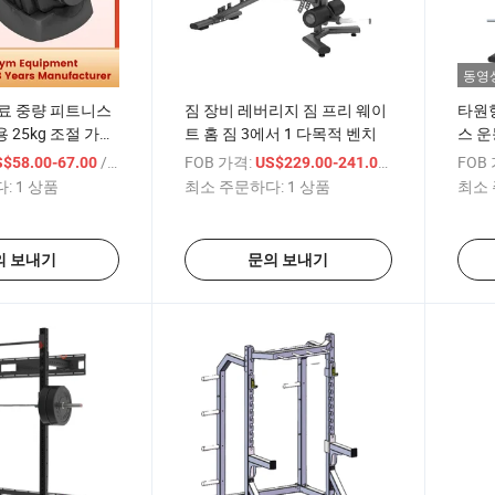
동영
료 중량 피트니스
짐 장비 레버리지 짐 프리 웨이
타원형
 25kg 조절 가능
트 홈 짐 3에서 1 다목적 벤치
스 운
장착
/ 상품
FOB 가격:
/ 상품
FOB
S$58.00-67.00
US$229.00-241.00
:
1 상품
최소 주문하다:
1 상품
최소 
의 보내기
문의 보내기