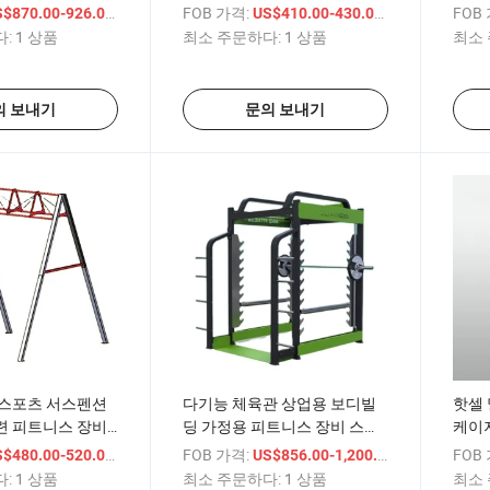
서 딥
/ 상품
FOB 가격:
/ 상품
FOB
$870.00-926.00
US$410.00-430.00
:
1 상품
최소 주문하다:
1 상품
최소 
의 보내기
문의 보내기
 스포츠 서스펜션
다기능 체육관 상업용 보디빌
핫셀 
련 피트니스 장비
딩 가정용 피트니스 장비 스쿼
케이
트 3D 스미스 머신
/ 상품
FOB 가격:
/ 상품
FOB
$480.00-520.00
US$856.00-1,200.00
:
1 상품
최소 주문하다:
1 상품
최소 