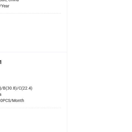
/Year
1
)/B(30.8)/C(22.4)
a
00PCS/Month