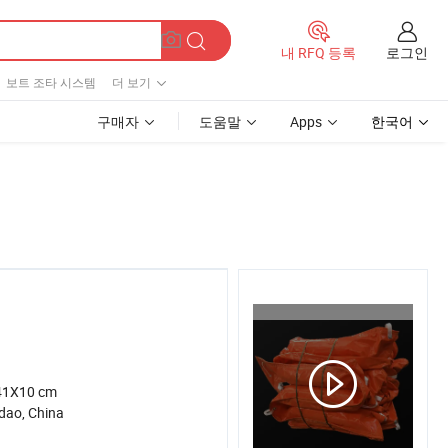
로그인
내 RFQ 등록
보트 조타 시스템
더 보기
구매자
도움말
Apps
한국어
41X10 cm
dao, China