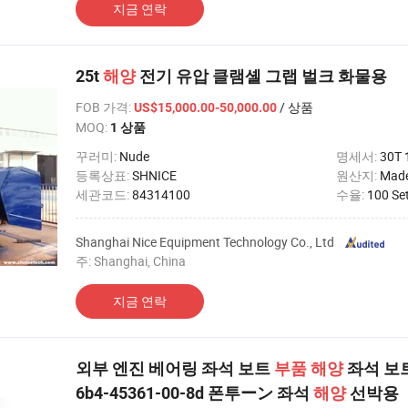
지금 연락
25t
해양
전기 유압 클램셸 그랩 벌크 화물용
FOB 가격
:
/ 상품
US$15,000.00-50,000.00
MOQ:
1 상품
꾸러미:
Nude
명세서:
30T 
등록상표:
SHNICE
원산지:
Made
세관코드:
84314100
수율:
100 Se
Shanghai Nice Equipment Technology Co., Ltd
주: Shanghai, China
지금 연락
외부 엔진 베어링 좌석 보트
부품
해양
좌석 보트 
6b4-45361-00-8d 폰투ーン 좌석
해양
선박용