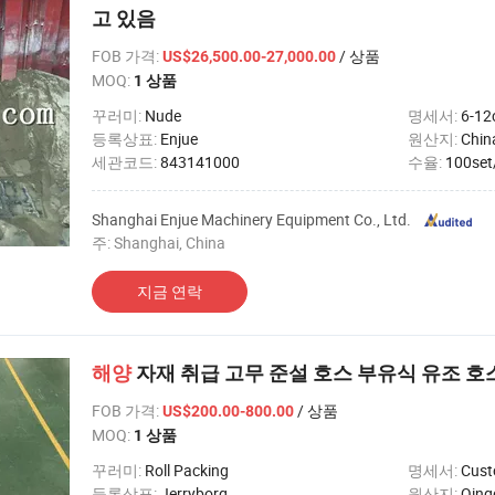
고 있음
FOB 가격
:
/ 상품
US$26,500.00-27,000.00
MOQ:
1 상품
꾸러미:
Nude
명세서:
6-1
등록상표:
Enjue
원산지:
Chin
세관코드:
843141000
수율:
100set
Shanghai Enjue Machinery Equipment Co., Ltd.
주: Shanghai, China
지금 연락
해양
자재 취급 고무 준설 호스 부유식 유조 호
FOB 가격
:
/ 상품
US$200.00-800.00
MOQ:
1 상품
꾸러미:
Roll Packing
명세서:
Cust
등록상표:
Jerryborg
원산지:
Qing