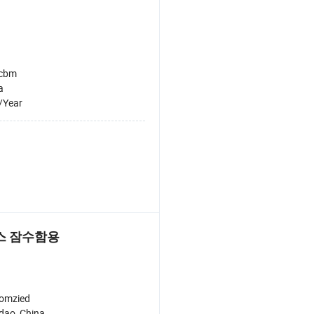
2cbm
a
/Year
스 잠수함용
omzied
dao, China