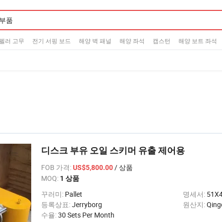
펠러 고무
전기 서핑 보드
해양 벽 패널
해양 좌석
캡스턴
해양 보트 좌석
디스크 부유 오일 스키머 유출 제어용
FOB 가격
:
/ 상품
US$5,800.00
MOQ:
1 상품
꾸러미:
Pallet
명세서:
51X
등록상표:
Jerryborg
원산지:
Qing
수율:
30 Sets Per Month