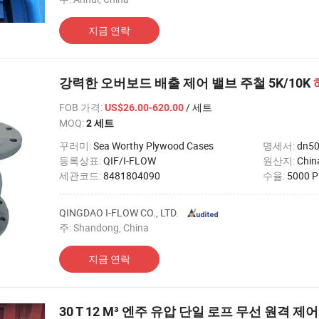
지금 연락
강력한 오버보드 배출 제어 밸브 주철 5K/10K
FOB 가격
:
/ 세트
US$26.00-620.00
MOQ:
2 세트
꾸러미:
Sea Worthy Plywood Cases
명세서:
dn50
등록상표:
QIF/I-FLOW
원산지:
Chin
세관코드:
8481804090
수율:
5000 P
QINGDAO I-FLOW CO., LTD.
주: Shandong, China
지금 연락
30 T 12 M³ 엔주 유압 단일 로프 무선 원격 제