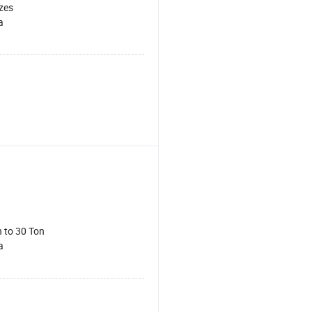
izes
a
n to 30 Ton
a