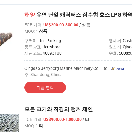
해양
유연 단일 캐릭터스 잠수함 호스 LPG 하역
FOB 가격
:
/ 상품
US$200.00-800.00
MOQ:
1 상품
꾸러미:
Roll Packing
명세서:
Cust
등록상표:
Jerryborg
원산지:
Qing
세관코드:
40093100
수율:
500set
Qingdao Jerryborg Marine Machinery Co., Ltd
주: Shandong, China
지금 연락
모든 크기와 직경의 앵커 체인
FOB 가격
:
/ 티
US$900.00-1,000.00
MOQ:
1 티