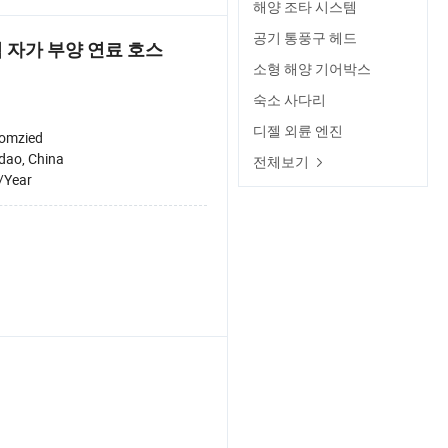
해양 조타 시스템
공기 통풍구 헤드
 자가 부양 연료 호스
소형 해양 기어박스
숙소 사다리
디젤 외륜 엔진
omzied
dao, China
전체보기
/Year