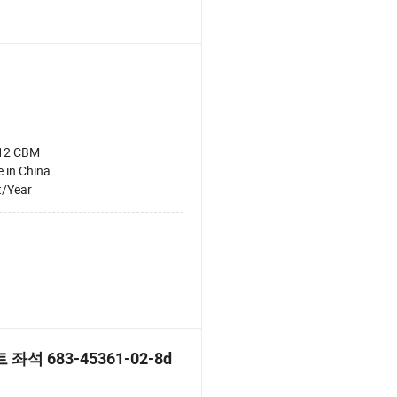
12 CBM
 in China
t/Year
좌석 683-45361-02-8d