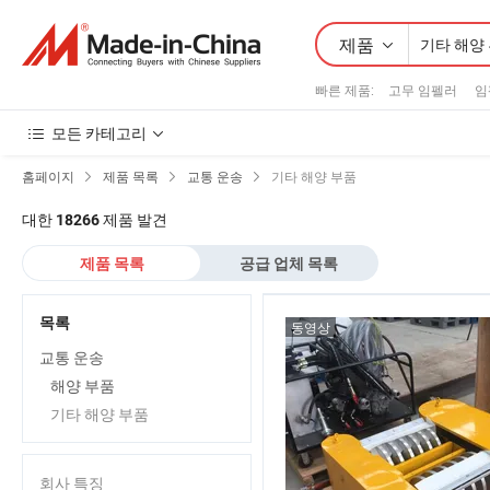
제품
빠른 제품
:
고무 임펠러
임
모든 카테고리
홈페이지
제품 목록
교통 운송
기타 해양 부품
대한
제품 발견
18266
제품 목록
공급 업체 목록
목록
동영상
교통 운송
해양 부품
기타 해양 부품
회사 특징