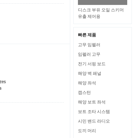
디스크 부유 오일 스키머
유출 제어용
빠른 제품
고무 임펠러
링
임펠러 고무
전기 서핑 보드
해양 벽 패널
izes
해양 좌석
a
캡스턴
해양 보트 좌석
보트 조타 시스템
시민 밴드 라디오
도끼 머리