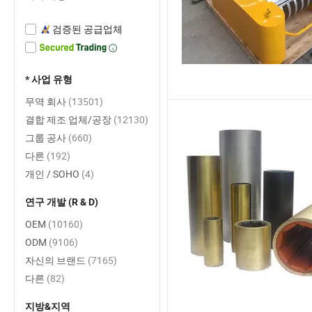
검증된 공급업체
* 사업 유형
무역 회사
(13501)
결합 제조 업체/공장
(12130)
그룹 공사
(660)
다른
(192)
개인 / SOHO
(4)
연구 개발 (R & D)
OEM
(10160)
ODM
(9106)
자신의 브랜드
(7165)
다른
(82)
지방&지역