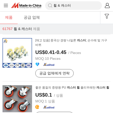
제품
공급 업체
61767
휠 & 캐스터
제품
[재고 있음] 중국산 경량 나일론
캐스터
; 손수레 및 가구
바퀴
US$0.41-0.45
/ Pieces
MOQ:
10 Pieces
공급 업체에게 연락
좋은 품질의 중량용 PU
캐스터
휠
폴리우레탄
캐스터
휠
US$0.1
/ 상품
MOQ:
1 상품