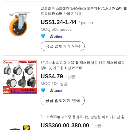
글로벌 베스트셀러 3/4/5-Inch 오렌지 PVC/PU
캐스터
휠
트롤리
캐스터
산업 기계용
US$1.24-1.44
/ pieces
MOQ:
500 pieces
공급 업체에게 연락
3/4/5inch 의료용 더블
휠
캐스터
병원 카트
캐스터
의료
장비 및 기구용 회전
캐스터
US$4.79
/ 상품
MOQ:
100 상품
공급 업체에게 연락
8inch 500kg 고하중 폴리우레탄 전방향 바퀴 메카넘
휠
US$360.00-380.00
/ 상품