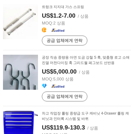
트렁크 지지대 가스 스프링
US$1.2-7.00
/ 상품
MOQ:
2 상품
공급 업체에게 연락
공장 직송 중량용 아연 도금 강철 S 훅, 맞춤형 로고 소매
진열 머천다이징 훅 그리드월 페그보드 선반용
US$5,000.00
/ 상품
MOQ:
5,000 상품
공급 업체에게 연락
차고 작업장 롤링 중량급 도구 캐비닛 4-Drawer 롤링 캐
비닛과 인터록 시스템 및 바퀴
US$119.9-130.3
/ 상품