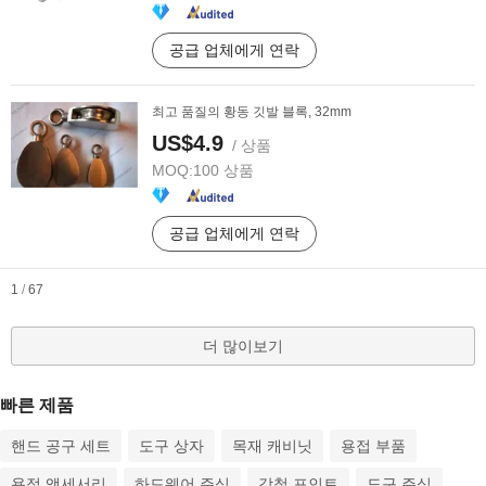
공급 업체에게 연락
최고 품질의 황동 깃발 블록, 32mm
US$4.9
/ 상품
MOQ:
100 상품
공급 업체에게 연락
1
/
67
더 많이보기
빠른 제품
핸드 공구 세트
도구 상자
목재 캐비닛
용접 부품
용접 액세서리
하드웨어 주식
강철 포인트
도구 주식