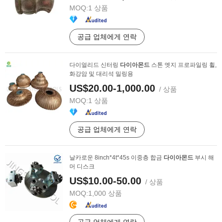
MOQ:
1 상품
공급 업체에게 연락
다이얼리드 신터링
다이아몬드
스톤 엣지 프로파일링 휠,
화강암 및 대리석 밀링용
US$20.00-1,000.00
/ 상품
MOQ:
1 상품
공급 업체에게 연락
날카로운 8inch*4t*45s 이중층 합금
다이아몬드
부시 해
머 디스크
US$10.00-50.00
/ 상품
MOQ:
1,000 상품