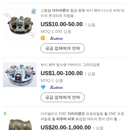
고품질
다이아몬드
합금 원형 버시 해머 디스크 석재 대
리석 콘크리트 석영용
US$10.00-50.00
/ 상품
MOQ:
1,000 상품
공급 업체에게 연락
부시 해머 텅스텐 카바이드 그라인딩용
US$1.00-100.00
/ 상품
MOQ:
1 상품
공급 업체에게 연락
다이얼리드 CNC
다이아몬드
프로파일링 휠 CNC 프로
파일링 휠
라우터
비트
화강암 대리석 엣지 연마 휠 ...
US$20.00-1,000.00
/ 상품