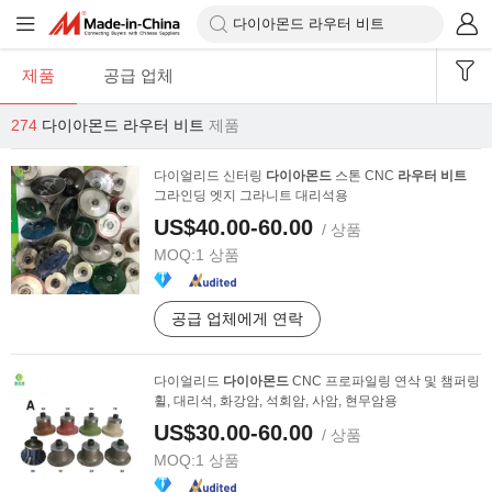
제품
공급 업체
274
다이아몬드 라우터 비트
제품
다이얼리드 신터링
다이아몬드
스톤 CNC
라우터
비트
그라인딩 엣지 그라니트 대리석용
US$40.00-60.00
/ 상품
MOQ:
1 상품
공급 업체에게 연락
다이얼리드
다이아몬드
CNC 프로파일링 연삭 및 챔퍼링
휠, 대리석, 화강암, 석회암, 사암, 현무암용
US$30.00-60.00
/ 상품
MOQ:
1 상품