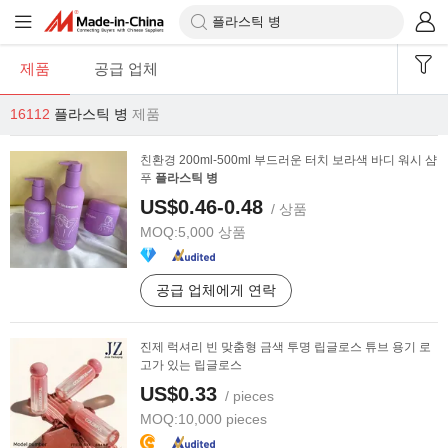
제품
공급 업체
16112
플라스틱 병
제품
친환경 200ml-500ml 부드러운 터치 보라색 바디 워시 샴
푸
플라스틱
병
US$0.46-0.48
/ 상품
MOQ:
5,000 상품
공급 업체에게 연락
진제 럭셔리 빈 맞춤형 금색 투명 립글로스 튜브 용기 로
고가 있는 립글로스
US$0.33
/ pieces
MOQ:
10,000 pieces