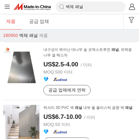
제품
공급 업체
180950
벽체 패널
제품
내구성이 뛰어난 대나무 숯 코엑스트루전
패널
, 외벽용
나무 결 텍스처
US$2.5-4.00
/ 미터
MOQ:
500 미터
공급 업체에게 연락
럭셔리 3D PVC 벽
패널
내부 돌 플라스틱 음향 벽
패널
US$6.7-10.00
/ 미터
MOQ:
50 미터