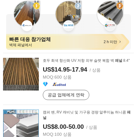
빠른 대응 참가업체
2 h 미만
벽체 패널에서
호두 회색 항산화 UV 저항 외부 슬랫 복합 벽
패널
8.4"
US$14.95-17.94
/ 상품
MOQ:
600 상품
공급 업체에게 연락
캠퍼 밴, RV 캐비닛 및 가구용 경량 알루미늄 허니콤
패
널
US$8.00-50.00
/ 상품
MOQ:
100 상품