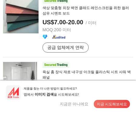
색상 맞춤형 외장 벽면 클래드 레인스크린을 위한 컬러
섬유 시멘트 보드
US$7.00-20.00
/ 미터
MOQ:
200 미터
공급 업체에게 연락
욕실 홈 장식 재료 내구성 아크릴 플라스틱 시트 샤워 벽
패널
US$81.42-95.31
/ 세트
제품을 찾는 더 나은 방법이 필요하세요?
MOQ:
50 세트
앱에서
을 시도해보세요!
이미지 검색
지금은 아니에요
지금 시도해보세요
공급 업체에게 연락